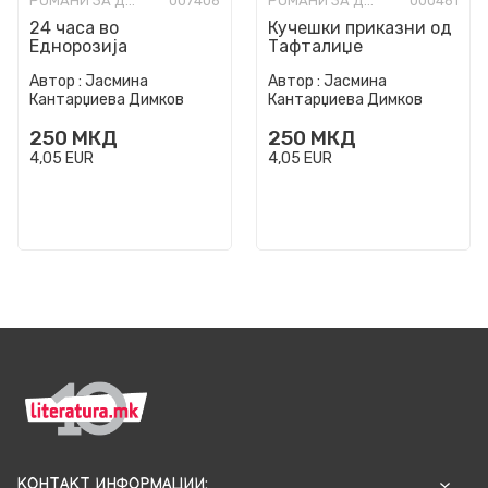
РОМАНИ ЗА ДЕЦА
007406
РОМАНИ ЗА ДЕЦА
000461
24 часа во
Кучешки приказни од
Еднорозија
Тафталиџе
Автор :
Јасмина
Автор :
Јасмина
Кантарџиева Димков
Кантарџиева Димков
250
МКД
250
МКД
4,05
EUR
4,05
EUR
КОНТАКТ ИНФОРМАЦИИ: