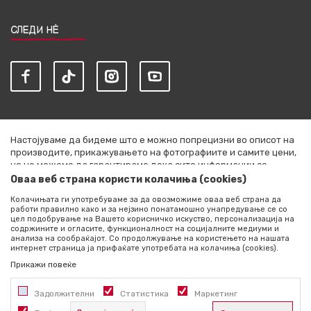
СЛЕДИ НЀ
Настојуваме да бидеме што е можно попрецизни во описот на
производите, прикажувањето на фотографиите и самите цени,
но не можеме да гарантираме дека сите информации се
комплетни и без грешки. Сите артикли прикажани на сајтот се
Оваа веб страна користи колачиња (cookies)
дел од нашата понуда и не се подразбира дека се достапни во
Колачињата ги употребуваме за да овозможиме оваа веб страна да
секој момент. Расположливоста на производите можете да ја
работи правилно како и за нејзино понатамошно унапредување се со
проверите со повик на +389 76 444 490
цел подобрување на Вашето корисничко искуство, персонализација на
содржините и огласите, функционалност на социјалните медиуми и
©2026
literatura.mk
, Изработено од
NB SOFT
. Сите права
анализа на сообраќајот. Со продолжување на користењето на нашата
интернет страница ја прифаќате употребата на колачиња (cookies).
задржани.
Прикажи повеќе
Задолжителни
Статистика
Маркетинг