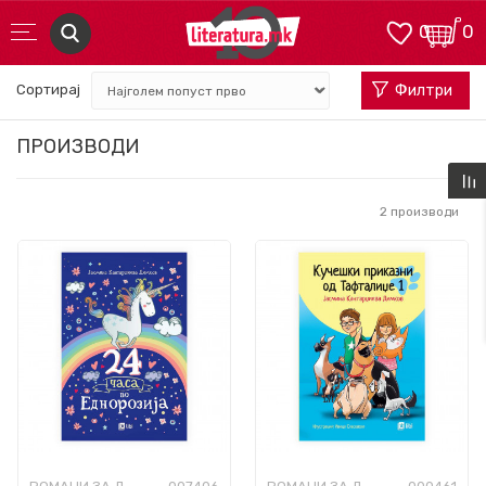
0
0
Сортирај
Филтри
ПРОИЗВОДИ
2
производи