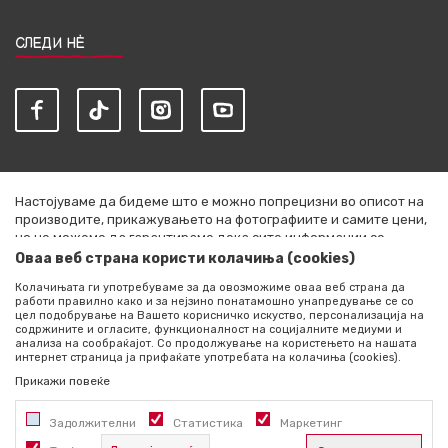
СЛЕДИ НЀ
Настојуваме да бидеме што е можно попрецизни во описот на
производите, прикажувањето на фотографиите и самите цени,
но не можеме да гарантираме дека сите информации се
комплетни и без грешки. Сите артикли прикажани на сајтот се
Оваа веб страна користи колачиња (cookies)
дел од нашата понуда и не се подразбира дека се достапни во
Колачињата ги употребуваме за да овозможиме оваа веб страна да
секој момент. Расположливоста на производите можете да ја
работи правилно како и за нејзино понатамошно унапредување се со
проверите со повик на +389 76 444 490
цел подобрување на Вашето корисничко искуство, персонализација на
содржините и огласите, функционалност на социјалните медиуми и
©2026
literatura.mk
, Изработено од
NB SOFT
. Сите права
анализа на сообраќајот. Со продолжување на користењето на нашата
интернет страница ја прифаќате употребата на колачиња (cookies).
задржани.
Прикажи повеќе
Задолжителни
Статистика
Маркетинг