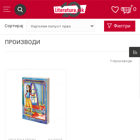
0
0
Сортирај
Филтри
ПРОИЗВОДИ
1
производи