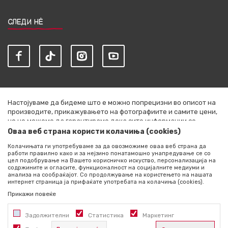
СЛЕДИ НЀ
Настојуваме да бидеме што е можно попрецизни во описот на
производите, прикажувањето на фотографиите и самите цени,
но не можеме да гарантираме дека сите информации се
комплетни и без грешки. Сите артикли прикажани на сајтот се
Оваа веб страна користи колачиња (cookies)
дел од нашата понуда и не се подразбира дека се достапни во
Колачињата ги употребуваме за да овозможиме оваа веб страна да
секој момент. Расположливоста на производите можете да ја
работи правилно како и за нејзино понатамошно унапредување се со
проверите со повик на +389 76 444 490
цел подобрување на Вашето корисничко искуство, персонализација на
содржините и огласите, функционалност на социјалните медиуми и
©2026
literatura.mk
, Изработено од
NB SOFT
. Сите права
анализа на сообраќајот. Со продолжување на користењето на нашата
интернет страница ја прифаќате употребата на колачиња (cookies).
задржани.
Прикажи повеќе
Задолжителни
Статистика
Маркетинг