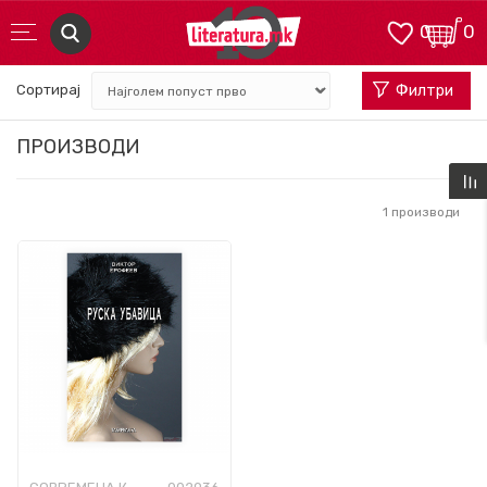
0
0
Сортирај
Филтри
ПРОИЗВОДИ
1
производи