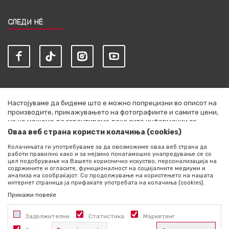
СЛЕДИ НЀ
Настојуваме да бидеме што е можно попрецизни во описот на
производите, прикажувањето на фотографиите и самите цени,
но не можеме да гарантираме дека сите информации се
комплетни и без грешки. Сите артикли прикажани на сајтот се
Оваа веб страна користи колачиња (cookies)
дел од нашата понуда и не се подразбира дека се достапни во
Колачињата ги употребуваме за да овозможиме оваа веб страна да
секој момент. Расположливоста на производите можете да ја
работи правилно како и за нејзино понатамошно унапредување се со
проверите со повик на +389 76 444 490
цел подобрување на Вашето корисничко искуство, персонализација на
содржините и огласите, функционалност на социјалните медиуми и
©2026
literatura.mk
, Изработено од
NB SOFT
. Сите права
анализа на сообраќајот. Со продолжување на користењето на нашата
интернет страница ја прифаќате употребата на колачиња (cookies).
задржани.
Прикажи повеќе
Задолжителни
Статистика
Маркетинг