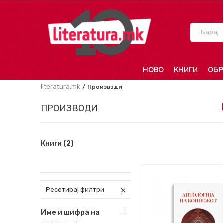
Барај
НОВО
КНИГИ
ОБР
literatura.mk
Производи
ПРОИЗВОДИ
Книги
(2)
Ресетирај филтри
Име и шифра на