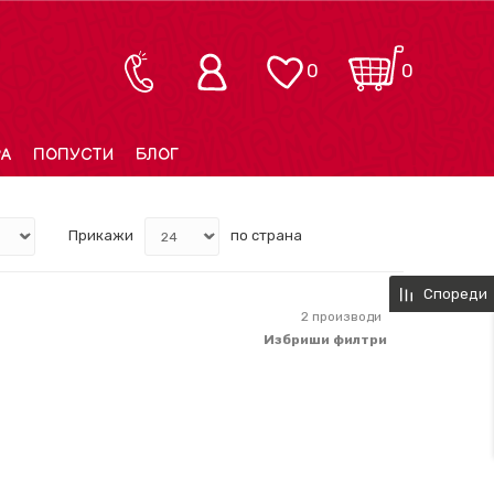
0
0
РА
ПОПУСТИ
БЛОГ
Прикажи
по страна
Спореди
2
производи
Избриши филтри