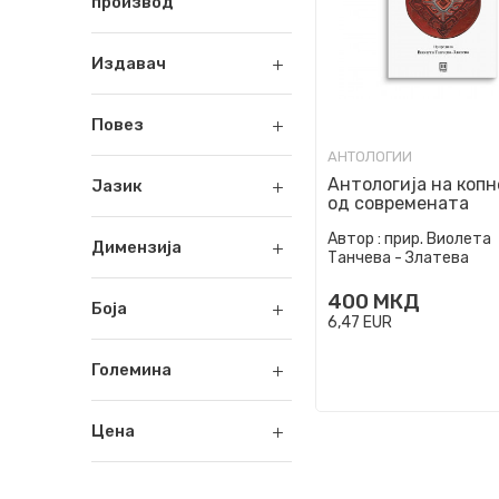
производ
Издавач
Повез
АНТОЛОГИИ
Антологија на коп
Јазик
од современата
македонска поезиј
Автор :
прир. Виолета
Димензија
Танчева - Златева
400
МКД
Боја
6,47
EUR
Големина
Цена