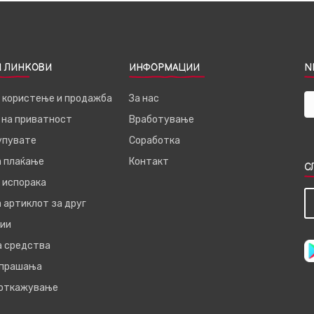
 ЛИНКОВИ
ИНФОРМАЦИИ
N
а користење и продажба
За нас
 на приватност
Вработување
купувате
Соработка
а плаќање
Контакт
С
 испорака
 артиклот за друг
ии
а средства
 прашања
 откажување