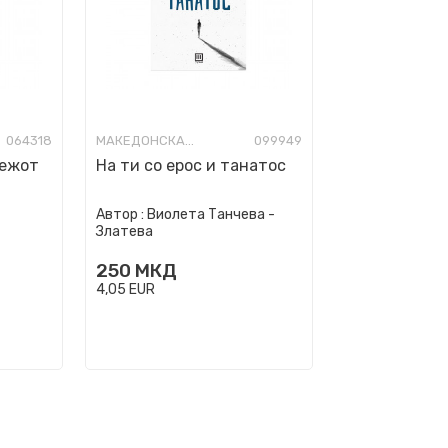
064318
МАКЕДОНСКА ПОЕЗИЈА
099949
нежот
На ти со ерос и танатос
а
Автор :
Виолета Танчева -
Златева
250
МКД
4,05
EUR