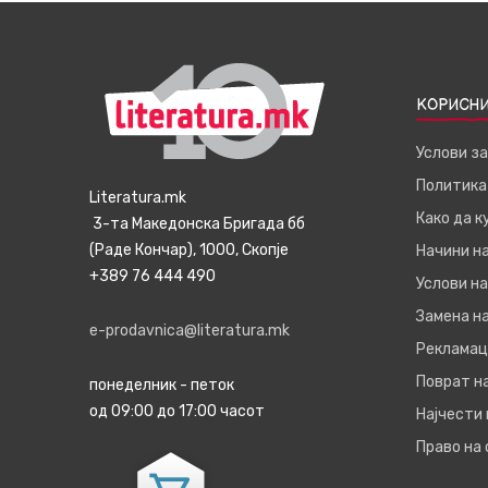
КОРИСНИ
Услови з
Политика
Literatura.mk
Како да 
3-та Македонска Бригада бб
(Раде Кончар), 1000, Скопје
Начини н
+389 76 444 490
Услови на
Замена на
e-prodavnica@literatura.mk
Рекламац
Поврат н
понеделник - петок
од 09:00 до 17:00 часот
Најчести
Право на