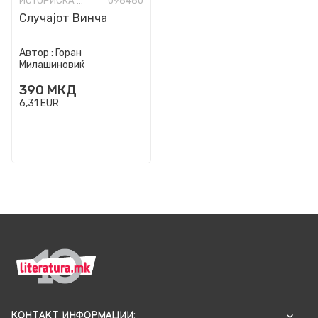
ИСТОРИСКА ФИКЦИЈА
098480
Случајот Винча
Автор :
Горан
Милашиновиќ
390
МКД
6,31
EUR
КОНТАКТ ИНФОРМАЦИИ: