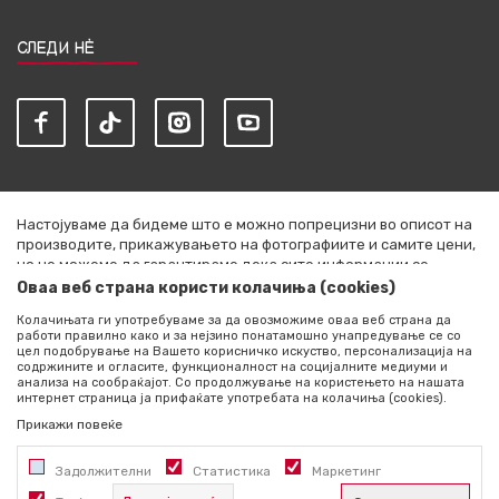
СЛЕДИ НЀ
Настојуваме да бидеме што е можно попрецизни во описот на
производите, прикажувањето на фотографиите и самите цени,
но не можеме да гарантираме дека сите информации се
комплетни и без грешки. Сите артикли прикажани на сајтот се
Оваа веб страна користи колачиња (cookies)
дел од нашата понуда и не се подразбира дека се достапни во
Колачињата ги употребуваме за да овозможиме оваа веб страна да
секој момент. Расположливоста на производите можете да ја
работи правилно како и за нејзино понатамошно унапредување се со
проверите со повик на +389 76 444 490
цел подобрување на Вашето корисничко искуство, персонализација на
содржините и огласите, функционалност на социјалните медиуми и
©2026
literatura.mk
, Изработено од
NB SOFT
. Сите права
анализа на сообраќајот. Со продолжување на користењето на нашата
интернет страница ја прифаќате употребата на колачиња (cookies).
задржани.
Прикажи повеќе
Задолжителни
Статистика
Маркетинг