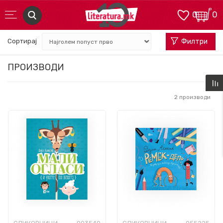
0
0
Сортирај
Филтри
ПРОИЗВОДИ
2
производи