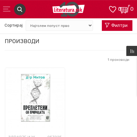
0
0
Сортирај
Филтри
ПРОИЗВОДИ
1
производи