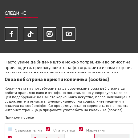
СЛЕДИ НЀ
Настојуваме да бидеме што е можно попрецизни во описот на
производите, прикажувањето на фотографиите и самите цени,
но не можеме да гарантираме дека сите информации се
комплетни и без грешки. Сите артикли прикажани на сајтот се
Оваа веб страна користи колачиња (cookies)
дел од нашата понуда и не се подразбира дека се достапни во
Колачињата ги употребуваме за да овозможиме оваа веб страна да
секој момент. Расположливоста на производите можете да ја
работи правилно како и за нејзино понатамошно унапредување се со
проверите со повик на +389 76 444 490
цел подобрување на Вашето корисничко искуство, персонализација на
содржините и огласите, функционалност на социјалните медиуми и
©2026
literatura.mk
, Изработено од
NB SOFT
. Сите права
анализа на сообраќајот. Со продолжување на користењето на нашата
интернет страница ја прифаќате употребата на колачиња (cookies).
задржани.
Прикажи повеќе
Задолжителни
Статистика
Маркетинг