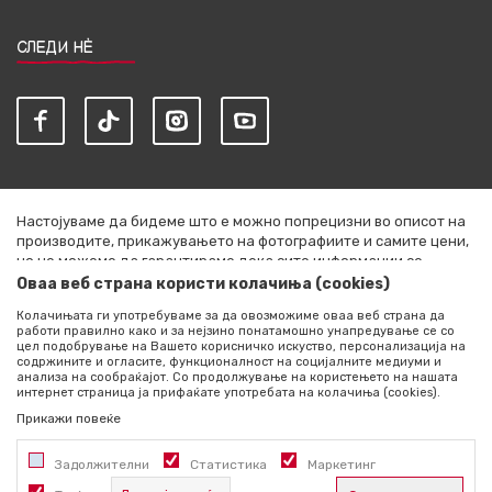
СЛЕДИ НЀ
Настојуваме да бидеме што е можно попрецизни во описот на
производите, прикажувањето на фотографиите и самите цени,
но не можеме да гарантираме дека сите информации се
комплетни и без грешки. Сите артикли прикажани на сајтот се
Оваа веб страна користи колачиња (cookies)
дел од нашата понуда и не се подразбира дека се достапни во
Колачињата ги употребуваме за да овозможиме оваа веб страна да
секој момент. Расположливоста на производите можете да ја
работи правилно како и за нејзино понатамошно унапредување се со
проверите со повик на +389 76 444 490
цел подобрување на Вашето корисничко искуство, персонализација на
содржините и огласите, функционалност на социјалните медиуми и
©2026
literatura.mk
, Изработено од
NB SOFT
. Сите права
анализа на сообраќајот. Со продолжување на користењето на нашата
интернет страница ја прифаќате употребата на колачиња (cookies).
задржани.
Прикажи повеќе
Задолжителни
Статистика
Маркетинг