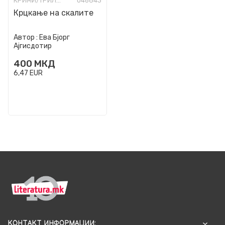
КРИМИ/ТРИЛЕР
046843
Крцкање на скалите
Автор :
Ева Бјорг
Ајгисдотир
400
МКД
6,47
EUR
КОНТАКТ ИНФОРМАЦИИ: