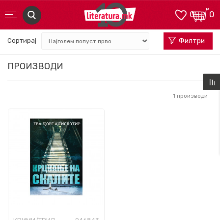
0
0
Сортирај
Филтри
ПРОИЗВОДИ
1
производи