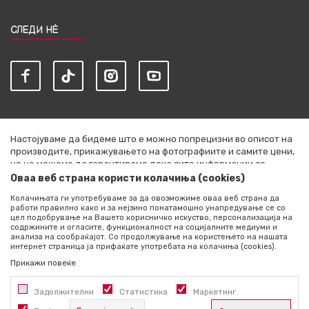
СЛЕДИ НЀ
Настојуваме да бидеме што е можно попрецизни во описот на
производите, прикажувањето на фотографиите и самите цени,
но не можеме да гарантираме дека сите информации се
комплетни и без грешки. Сите артикли прикажани на сајтот се
Оваа веб страна користи колачиња (cookies)
дел од нашата понуда и не се подразбира дека се достапни во
Колачињата ги употребуваме за да овозможиме оваа веб страна да
секој момент. Расположливоста на производите можете да ја
работи правилно како и за нејзино понатамошно унапредување се со
проверите со повик на +389 76 444 490
цел подобрување на Вашето корисничко искуство, персонализација на
содржините и огласите, функционалност на социјалните медиуми и
©2026
literatura.mk
, Изработено од
NB SOFT
. Сите права
анализа на сообраќајот. Со продолжување на користењето на нашата
интернет страница ја прифаќате употребата на колачиња (cookies).
задржани.
Прикажи повеќе
Задолжителни
Статистика
Маркетинг