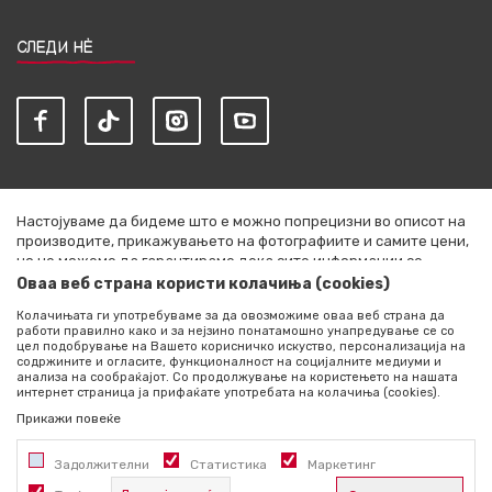
СЛЕДИ НЀ
Настојуваме да бидеме што е можно попрецизни во описот на
производите, прикажувањето на фотографиите и самите цени,
но не можеме да гарантираме дека сите информации се
комплетни и без грешки. Сите артикли прикажани на сајтот се
Оваа веб страна користи колачиња (cookies)
дел од нашата понуда и не се подразбира дека се достапни во
Колачињата ги употребуваме за да овозможиме оваа веб страна да
секој момент. Расположливоста на производите можете да ја
работи правилно како и за нејзино понатамошно унапредување се со
проверите со повик на +389 76 444 490
цел подобрување на Вашето корисничко искуство, персонализација на
содржините и огласите, функционалност на социјалните медиуми и
©2026
literatura.mk
, Изработено од
NB SOFT
. Сите права
анализа на сообраќајот. Со продолжување на користењето на нашата
интернет страница ја прифаќате употребата на колачиња (cookies).
задржани.
Прикажи повеќе
Задолжителни
Статистика
Маркетинг