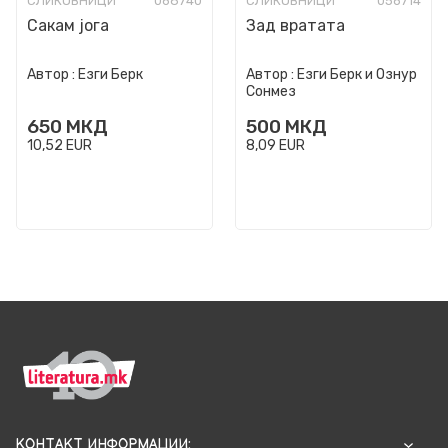
СЛИКОВНИЦИ
068740
СЛИКОВНИЦИ
056714
Сакам јога
Зад вратата
Автор :
Езги Берк
Автор :
Езги Берк и Ознур
Сонмез
650
МКД
500
МКД
10,52
EUR
8,09
EUR
КОНТАКТ ИНФОРМАЦИИ: