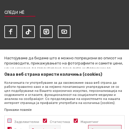
СЛЕДИ НЀ
Настојуваме да бидеме што е можно попрецизни во описот на
производите, прикажувањето на фотографиите и самите цени,
но не можеме да гарантираме дека сите информации се
комплетни и без грешки. Сите артикли прикажани на сајтот се
Оваа веб страна користи колачиња (cookies)
дел од нашата понуда и не се подразбира дека се достапни во
Колачињата ги употребуваме за да овозможиме оваа веб страна да
секој момент. Расположливоста на производите можете да ја
работи правилно како и за нејзино понатамошно унапредување се со
проверите со повик на +389 76 444 490
цел подобрување на Вашето корисничко искуство, персонализација на
содржините и огласите, функционалност на социјалните медиуми и
©2026
literatura.mk
, Изработено од
NB SOFT
. Сите права
анализа на сообраќајот. Со продолжување на користењето на нашата
интернет страница ја прифаќате употребата на колачиња (cookies).
задржани.
Прикажи повеќе
Задолжителни
Статистика
Маркетинг