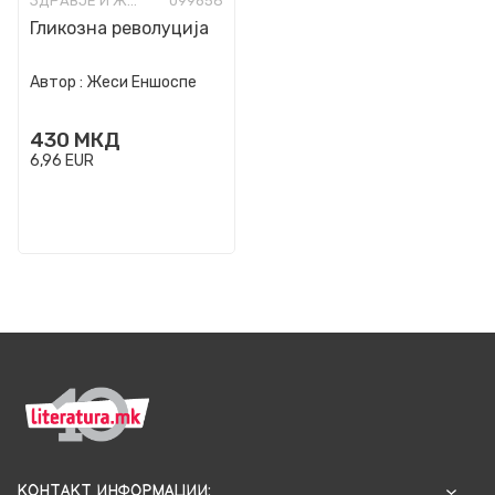
ЗДРАВЈЕ И ЖИВОТ
099658
Гликозна револуција
Автор :
Жеси Еншоспе
430
МКД
6,96
EUR
КОНТАКТ ИНФОРМАЦИИ: