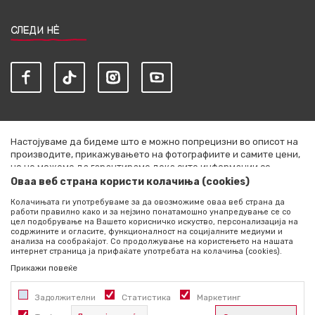
СЛЕДИ НЀ
Настојуваме да бидеме што е можно попрецизни во описот на
производите, прикажувањето на фотографиите и самите цени,
но не можеме да гарантираме дека сите информации се
комплетни и без грешки. Сите артикли прикажани на сајтот се
Оваа веб страна користи колачиња (cookies)
дел од нашата понуда и не се подразбира дека се достапни во
Колачињата ги употребуваме за да овозможиме оваа веб страна да
секој момент. Расположливоста на производите можете да ја
работи правилно како и за нејзино понатамошно унапредување се со
проверите со повик на +389 76 444 490
цел подобрување на Вашето корисничко искуство, персонализација на
содржините и огласите, функционалност на социјалните медиуми и
©2026
literatura.mk
, Изработено од
NB SOFT
. Сите права
анализа на сообраќајот. Со продолжување на користењето на нашата
интернет страница ја прифаќате употребата на колачиња (cookies).
задржани.
Прикажи повеќе
Задолжителни
Статистика
Маркетинг