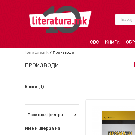
Барај
НОВО
КНИГИ
ОБР
literatura.mk
Производи
ПРОИЗВОДИ
Книги
(1)
Ресетирај филтри
Име и шифра на