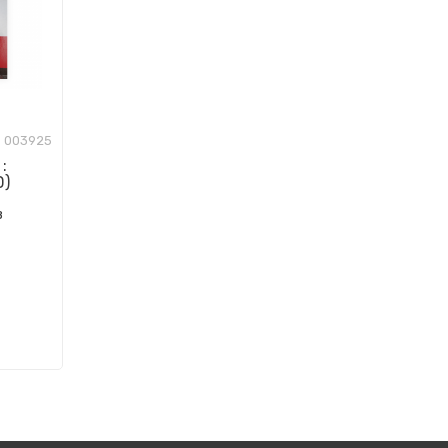
003925
:
D)
в