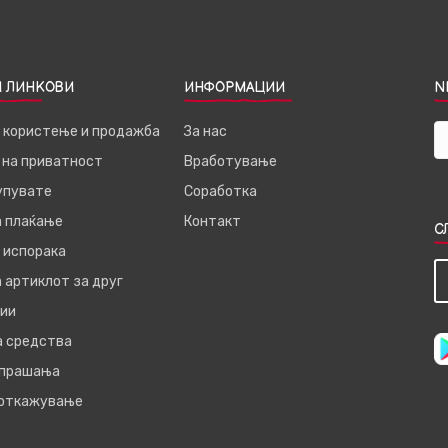
 ЛИНКОВИ
ИНФОРМАЦИИ
N
а користење и продажба
За нас
 на приватност
Вработување
купувате
Соработка
а плаќање
Контакт
С
 испорака
 артиклот за друг
ии
а средства
 прашања
 откажување