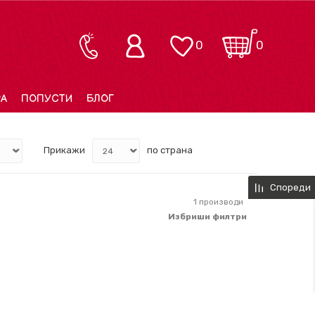
0
0
РА
ПОПУСТИ
БЛОГ
Прикажи
по страна
Спореди
1
производи
Избриши филтри