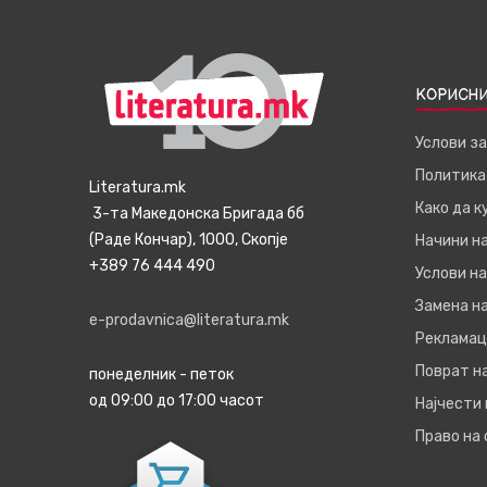
КОРИСНИ
Услови з
Политика
Literatura.mk
Како да 
3-та Македонска Бригада бб
(Раде Кончар), 1000, Скопје
Начини н
+389 76 444 490
Услови на
Замена на
e-prodavnica@literatura.mk
Рекламац
Поврат н
понеделник - петок
од 09:00 до 17:00 часот
Најчести
Право на