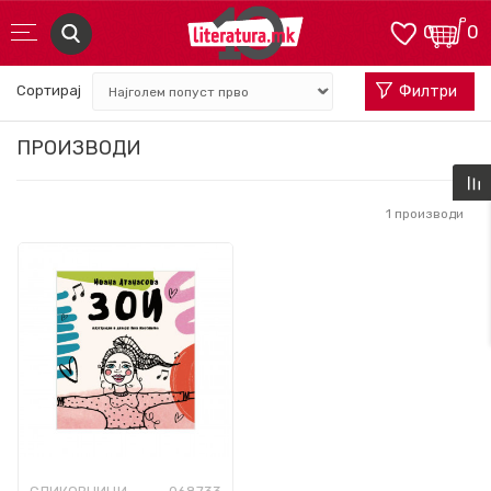
0
0
Сортирај
Филтри
ПРОИЗВОДИ
1
производи