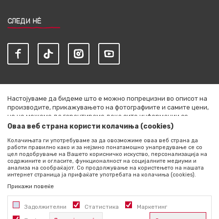
СЛЕДИ НЀ
Настојуваме да бидеме што е можно попрецизни во описот на
производите, прикажувањето на фотографиите и самите цени,
но не можеме да гарантираме дека сите информации се
комплетни и без грешки. Сите артикли прикажани на сајтот се
Оваа веб страна користи колачиња (cookies)
дел од нашата понуда и не се подразбира дека се достапни во
Колачињата ги употребуваме за да овозможиме оваа веб страна да
секој момент. Расположливоста на производите можете да ја
работи правилно како и за нејзино понатамошно унапредување се со
проверите со повик на +389 76 444 490
цел подобрување на Вашето корисничко искуство, персонализација на
содржините и огласите, функционалност на социјалните медиуми и
©2026
literatura.mk
, Изработено од
NB SOFT
. Сите права
анализа на сообраќајот. Со продолжување на користењето на нашата
интернет страница ја прифаќате употребата на колачиња (cookies).
задржани.
Прикажи повеќе
Задолжителни
Статистика
Маркетинг