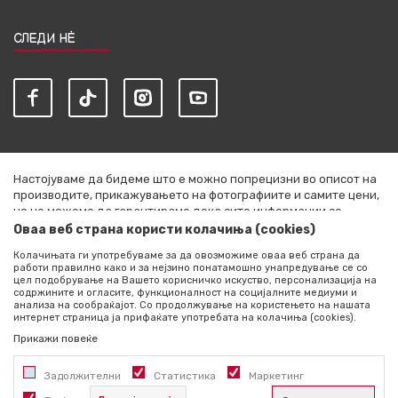
СЛЕДИ НЀ
Настојуваме да бидеме што е можно попрецизни во описот на
производите, прикажувањето на фотографиите и самите цени,
но не можеме да гарантираме дека сите информации се
комплетни и без грешки. Сите артикли прикажани на сајтот се
Оваа веб страна користи колачиња (cookies)
дел од нашата понуда и не се подразбира дека се достапни во
Колачињата ги употребуваме за да овозможиме оваа веб страна да
секој момент. Расположливоста на производите можете да ја
работи правилно како и за нејзино понатамошно унапредување се со
проверите со повик на +389 76 444 490
цел подобрување на Вашето корисничко искуство, персонализација на
содржините и огласите, функционалност на социјалните медиуми и
©2026
literatura.mk
, Изработено од
NB SOFT
. Сите права
анализа на сообраќајот. Со продолжување на користењето на нашата
интернет страница ја прифаќате употребата на колачиња (cookies).
задржани.
Прикажи повеќе
Задолжителни
Статистика
Маркетинг