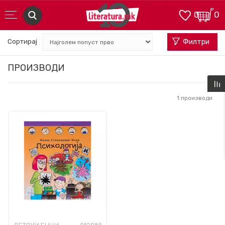
0
0
Сортирај
Филтри
ПРОИЗВОДИ
1
производи