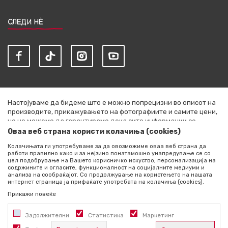
СЛЕДИ НЀ
Настојуваме да бидеме што е можно попрецизни во описот на
производите, прикажувањето на фотографиите и самите цени,
но не можеме да гарантираме дека сите информации се
комплетни и без грешки. Сите артикли прикажани на сајтот се
Оваа веб страна користи колачиња (cookies)
дел од нашата понуда и не се подразбира дека се достапни во
Колачињата ги употребуваме за да овозможиме оваа веб страна да
секој момент. Расположливоста на производите можете да ја
работи правилно како и за нејзино понатамошно унапредување се со
проверите со повик на +389 76 444 490
цел подобрување на Вашето корисничко искуство, персонализација на
содржините и огласите, функционалност на социјалните медиуми и
©2026
literatura.mk
, Изработено од
NB SOFT
. Сите права
анализа на сообраќајот. Со продолжување на користењето на нашата
интернет страница ја прифаќате употребата на колачиња (cookies).
задржани.
Прикажи повеќе
Задолжителни
Статистика
Маркетинг