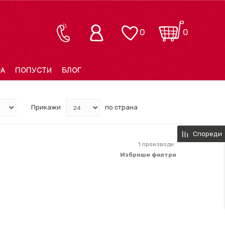
0
0
РА
ПОПУСТИ
БЛОГ
Прикажи
по страна
Спореди
1
производи
Избриши филтри