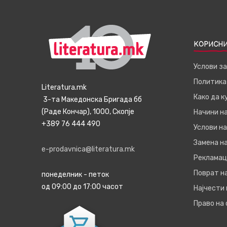
КОРИСНИ
Услови з
Политика
Literatura.mk
Како да 
3-та Македонска Бригада бб
(Раде Кончар), 1000, Скопје
Начини н
+389 76 444 490
Услови на
Замена на
e-prodavnica@literatura.mk
Рекламац
Поврат н
понеделник - петок
од 09:00 до 17:00 часот
Најчести
Право на