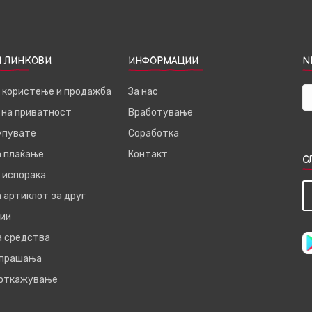
 ЛИНКОВИ
ИНФОРМАЦИИ
N
а користење и продажба
За нас
 на приватност
Вработување
купувате
Соработка
а плаќање
Контакт
С
 испорака
 артиклот за друг
ии
а средства
 прашања
 откажување