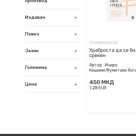
производ
Издавач
Повез
ПСИХОЛОГИЈА
Храброста да се б
Јазик
среќен
Автор :
Ичиро
Големина
Кишими,Фумитаке Ког
450
МКД
Цена
7,28
EUR