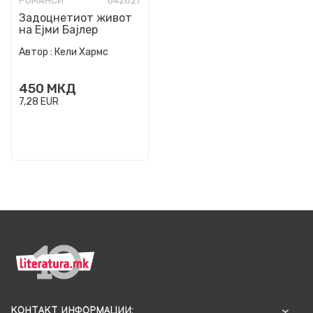
РОМАНСИ
042827
Задоцнетиот живот
на Ејми Бајлер
Автор :
Кели Хармс
450
МКД
7,28
EUR
КОНТАКТ ИНФОРМАЦИИ: