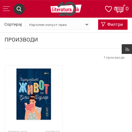
0
0
Сортирај
Филтри
ПРОИЗВОДИ
1
производи