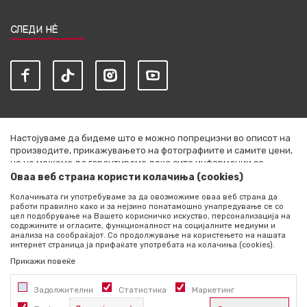
СЛЕДИ НЀ
Настојуваме да бидеме што е можно попрецизни во описот на
производите, прикажувањето на фотографиите и самите цени,
но не можеме да гарантираме дека сите информации се
комплетни и без грешки. Сите артикли прикажани на сајтот се
Оваа веб страна користи колачиња (cookies)
дел од нашата понуда и не се подразбира дека се достапни во
Колачињата ги употребуваме за да овозможиме оваа веб страна да
секој момент. Расположливоста на производите можете да ја
работи правилно како и за нејзино понатамошно унапредување се со
проверите со повик на +389 76 444 490
цел подобрување на Вашето корисничко искуство, персонализација на
содржините и огласите, функционалност на социјалните медиуми и
©2026
literatura.mk
, Изработено од
NB SOFT
. Сите права
анализа на сообраќајот. Со продолжување на користењето на нашата
интернет страница ја прифаќате употребата на колачиња (cookies).
задржани.
Прикажи повеќе
Задолжителни
Статистика
Маркетинг