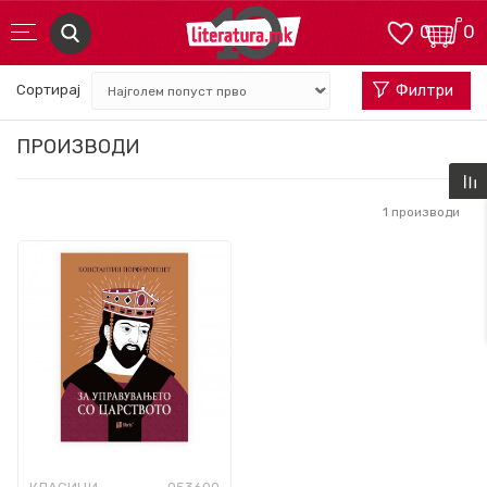
0
0
Сортирај
Филтри
ПРОИЗВОДИ
1
производи