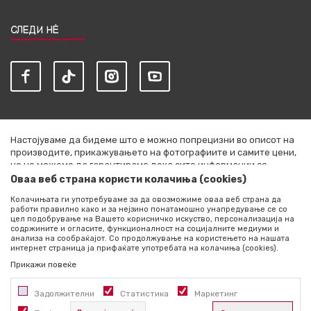
СЛЕДИ НЀ
Настојуваме да бидеме што е можно попрецизни во описот на
производите, прикажувањето на фотографиите и самите цени,
но не можеме да гарантираме дека сите информации се
комплетни и без грешки. Сите артикли прикажани на сајтот се
Оваа веб страна користи колачиња (cookies)
дел од нашата понуда и не се подразбира дека се достапни во
Колачињата ги употребуваме за да овозможиме оваа веб страна да
секој момент. Расположливоста на производите можете да ја
работи правилно како и за нејзино понатамошно унапредување се со
проверите со повик на +389 76 444 490
цел подобрување на Вашето корисничко искуство, персонализација на
содржините и огласите, функционалност на социјалните медиуми и
©2026
literatura.mk
, Изработено од
NB SOFT
. Сите права
анализа на сообраќајот. Со продолжување на користењето на нашата
интернет страница ја прифаќате употребата на колачиња (cookies).
задржани.
Прикажи повеќе
Задолжителни
Статистика
Маркетинг