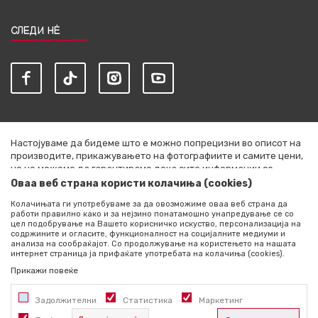
СЛЕДИ НЀ
Настојуваме да бидеме што е можно попрецизни во описот на
производите, прикажувањето на фотографиите и самите цени,
но не можеме да гарантираме дека сите информации се
комплетни и без грешки. Сите артикли прикажани на сајтот се
Оваа веб страна користи колачиња (cookies)
дел од нашата понуда и не се подразбира дека се достапни во
Колачињата ги употребуваме за да овозможиме оваа веб страна да
секој момент. Расположливоста на производите можете да ја
работи правилно како и за нејзино понатамошно унапредување се со
проверите со повик на +389 76 444 490
цел подобрување на Вашето корисничко искуство, персонализација на
содржините и огласите, функционалност на социјалните медиуми и
©2026
literatura.mk
, Изработено од
NB SOFT
. Сите права
анализа на сообраќајот. Со продолжување на користењето на нашата
интернет страница ја прифаќате употребата на колачиња (cookies).
задржани.
Прикажи повеќе
Задолжителни
Статистика
Маркетинг