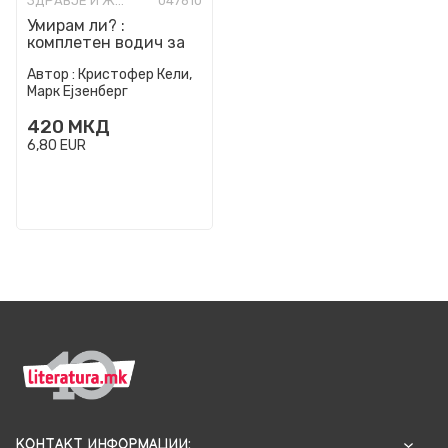
ЗДРАВЈЕ И ЖИВОТ
047610
Умирам ли? :
комплетен водич за
вашите симптоми и
Автор :
Кристофер Кели,
како да постапите
Марк Ејзенберг
420
МКД
6,80
EUR
КОНТАКТ ИНФОРМАЦИИ: