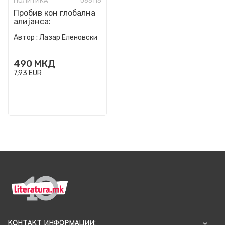
ПОЛИТИКА
065115
Пробив кон глобална
алијанса:
Непознатите познати
Автор :
Лазар Еленовски
на НАТО
490
МКД
7,93
EUR
КОНТАКТ ИНФОРМАЦИИ: