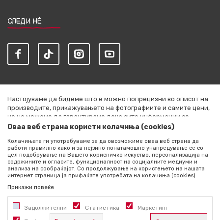
СЛЕДИ НЀ
Настојуваме да бидеме што е можно попрецизни во описот на
производите, прикажувањето на фотографиите и самите цени,
но не можеме да гарантираме дека сите информации се
комплетни и без грешки. Сите артикли прикажани на сајтот се
Оваа веб страна користи колачиња (cookies)
дел од нашата понуда и не се подразбира дека се достапни во
Колачињата ги употребуваме за да овозможиме оваа веб страна да
секој момент. Расположливоста на производите можете да ја
работи правилно како и за нејзино понатамошно унапредување се со
проверите со повик на +389 76 444 490
цел подобрување на Вашето корисничко искуство, персонализација на
содржините и огласите, функционалност на социјалните медиуми и
©2026
literatura.mk
, Изработено од
NB SOFT
. Сите права
анализа на сообраќајот. Со продолжување на користењето на нашата
интернет страница ја прифаќате употребата на колачиња (cookies).
задржани.
Прикажи повеќе
Задолжителни
Статистика
Маркетинг