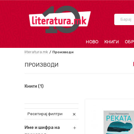
Барај
НОВО
КНИГИ
ОБР
literatura.mk
Производи
ПРОИЗВОДИ
Книги
(1)
Ресетирај филтри
Име и шифра на