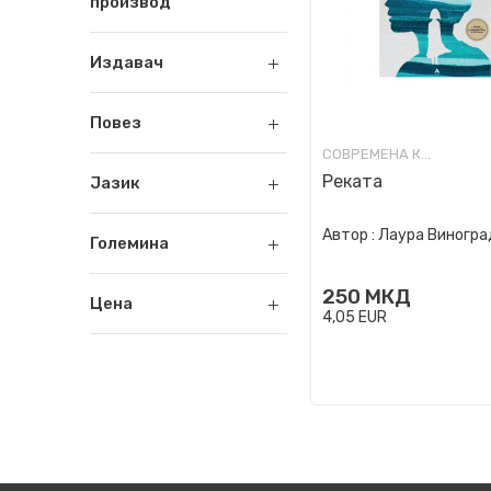
производ
Издавач
Повез
СОВРЕМЕНА КНИЖЕВНОСТ
Реката
Јазик
Автор :
Лаура Виногра
Големина
250
МКД
Цена
4,05
EUR