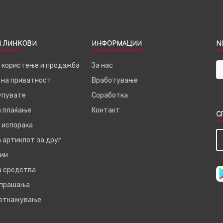
 ЛИНКОВИ
ИНФОРМАЦИИ
N
а користење и продажба
За нас
 на приватност
Вработување
купувате
Соработка
а плаќање
Контакт
С
 испорака
 артиклот за друг
ии
а средства
 прашања
 откажување