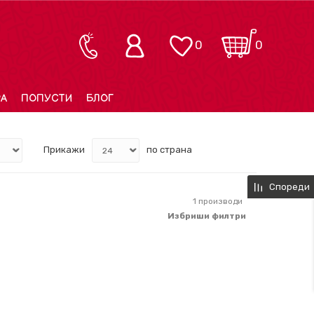
0
0
РА
ПОПУСТИ
БЛОГ
Прикажи
по страна
Спореди
1
производи
Избриши филтри