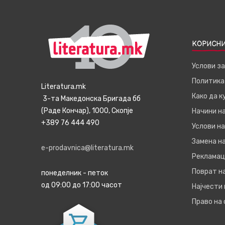
КОРИСНИ
Услови з
Политика
Literatura.mk
Како да 
3-та Македонска Бригада бб
(Раде Кончар), 1000, Скопје
Начини н
+389 76 444 490
Услови на
Замена на
e-prodavnica@literatura.mk
Рекламац
Поврат н
понеделник - петок
од 09:00 до 17:00 часот
Најчести
Право на