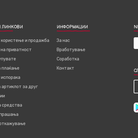
 ЛИНКОВИ
ИНФОРМАЦИИ
N
а користење и продажба
За нас
 на приватност
Вработување
купувате
Соработка
а плаќање
Контакт
С
 испорака
 артиклот за друг
ии
а средства
 прашања
 откажување