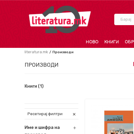
Барај
НОВО
КНИГИ
ОБР
literatura.mk
Производи
ПРОИЗВОДИ
Книги
(1)
Ресетирај филтри
Име и шифра на