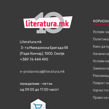
КОРИСНИ
Услови з
Политика
Literatura.mk
Како да 
3-та Македонска Бригада бб
(Раде Кончар), 1000, Скопје
Начини н
+389 76 444 490
Услови на
Замена на
e-prodavnica@literatura.mk
Рекламац
Поврат н
понеделник - петок
од 09:00 до 17:00 часот
Најчести
Право на