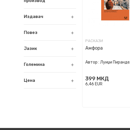
производ
Издавач
Повез
РАСКАЗИ
Амфора
Јазик
Автор :
Луиџи Пиранде
Големина
399
МКД
Цена
6,46
EUR