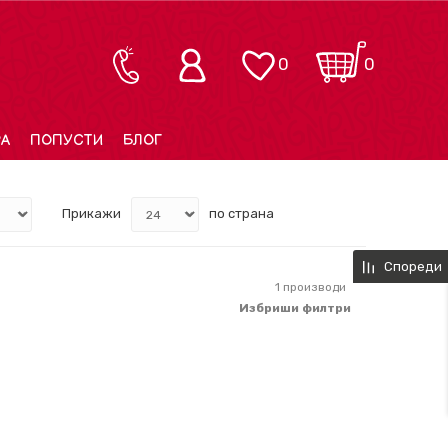
0
0
РА
ПОПУСТИ
БЛОГ
Прикажи
по страна
Спореди
1
производи
Избриши филтри