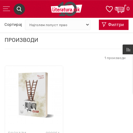
0
0
Сортирај
Филтри
ПРОИЗВОДИ
1
производи