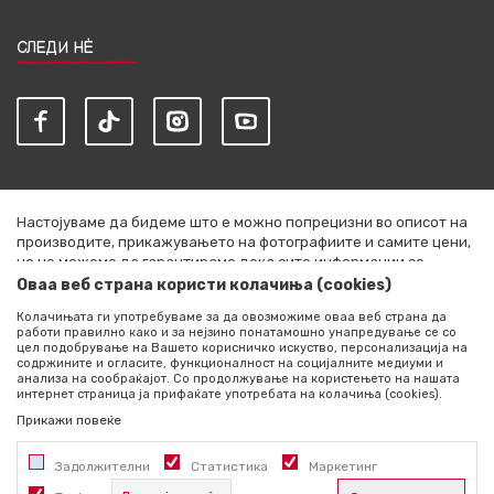
СЛЕДИ НЀ
Настојуваме да бидеме што е можно попрецизни во описот на
производите, прикажувањето на фотографиите и самите цени,
но не можеме да гарантираме дека сите информации се
комплетни и без грешки. Сите артикли прикажани на сајтот се
Оваа веб страна користи колачиња (cookies)
дел од нашата понуда и не се подразбира дека се достапни во
Колачињата ги употребуваме за да овозможиме оваа веб страна да
секој момент. Расположливоста на производите можете да ја
работи правилно како и за нејзино понатамошно унапредување се со
проверите со повик на +389 76 444 490
цел подобрување на Вашето корисничко искуство, персонализација на
содржините и огласите, функционалност на социјалните медиуми и
©2026
literatura.mk
, Изработено од
NB SOFT
. Сите права
анализа на сообраќајот. Со продолжување на користењето на нашата
интернет страница ја прифаќате употребата на колачиња (cookies).
задржани.
Прикажи повеќе
Задолжителни
Статистика
Маркетинг