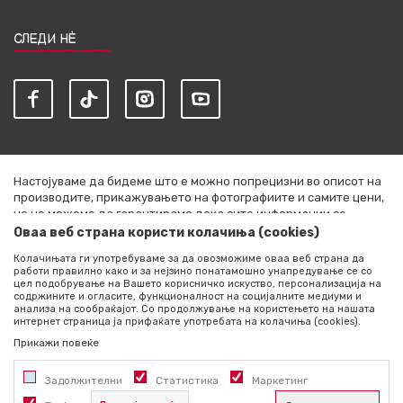
СЛЕДИ НЀ
Настојуваме да бидеме што е можно попрецизни во описот на
производите, прикажувањето на фотографиите и самите цени,
но не можеме да гарантираме дека сите информации се
комплетни и без грешки. Сите артикли прикажани на сајтот се
Оваа веб страна користи колачиња (cookies)
дел од нашата понуда и не се подразбира дека се достапни во
Колачињата ги употребуваме за да овозможиме оваа веб страна да
секој момент. Расположливоста на производите можете да ја
работи правилно како и за нејзино понатамошно унапредување се со
проверите со повик на +389 76 444 490
цел подобрување на Вашето корисничко искуство, персонализација на
содржините и огласите, функционалност на социјалните медиуми и
©2026
literatura.mk
, Изработено од
NB SOFT
. Сите права
анализа на сообраќајот. Со продолжување на користењето на нашата
интернет страница ја прифаќате употребата на колачиња (cookies).
задржани.
Прикажи повеќе
Задолжителни
Статистика
Маркетинг