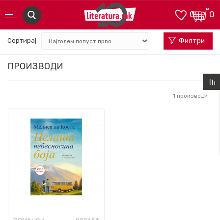
0
0
Сортирај
Филтри
ПРОИЗВОДИ
1
производи