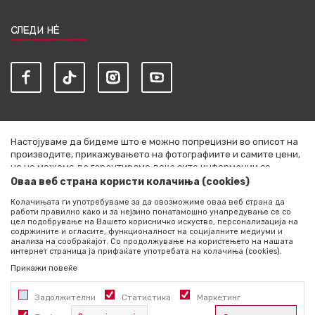
СЛЕДИ НЀ
Настојуваме да бидеме што е можно попрецизни во описот на
производите, прикажувањето на фотографиите и самите цени,
но не можеме да гарантираме дека сите информации се
комплетни и без грешки. Сите артикли прикажани на сајтот се
Оваа веб страна користи колачиња (cookies)
дел од нашата понуда и не се подразбира дека се достапни во
Колачињата ги употребуваме за да овозможиме оваа веб страна да
секој момент. Расположливоста на производите можете да ја
работи правилно како и за нејзино понатамошно унапредување се со
проверите со повик на +389 76 444 490
цел подобрување на Вашето корисничко искуство, персонализација на
содржините и огласите, функционалност на социјалните медиуми и
©2026
literatura.mk
, Изработено од
NB SOFT
. Сите права
анализа на сообраќајот. Со продолжување на користењето на нашата
интернет страница ја прифаќате употребата на колачиња (cookies).
задржани.
Прикажи повеќе
Задолжителни
Статистика
Маркетинг