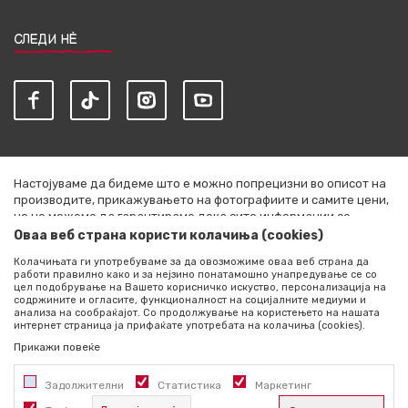
СЛЕДИ НЀ
Настојуваме да бидеме што е можно попрецизни во описот на
производите, прикажувањето на фотографиите и самите цени,
но не можеме да гарантираме дека сите информации се
комплетни и без грешки. Сите артикли прикажани на сајтот се
Оваа веб страна користи колачиња (cookies)
дел од нашата понуда и не се подразбира дека се достапни во
Колачињата ги употребуваме за да овозможиме оваа веб страна да
секој момент. Расположливоста на производите можете да ја
работи правилно како и за нејзино понатамошно унапредување се со
проверите со повик на +389 76 444 490
цел подобрување на Вашето корисничко искуство, персонализација на
содржините и огласите, функционалност на социјалните медиуми и
©2026
literatura.mk
, Изработено од
NB SOFT
. Сите права
анализа на сообраќајот. Со продолжување на користењето на нашата
интернет страница ја прифаќате употребата на колачиња (cookies).
задржани.
Прикажи повеќе
Задолжителни
Статистика
Маркетинг