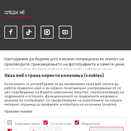
СЛЕДИ НЀ
Настојуваме да бидеме што е можно попрецизни во описот на
производите, прикажувањето на фотографиите и самите цени,
но не можеме да гарантираме дека сите информации се
комплетни и без грешки. Сите артикли прикажани на сајтот се
Оваа веб страна користи колачиња (cookies)
дел од нашата понуда и не се подразбира дека се достапни во
Колачињата ги употребуваме за да овозможиме оваа веб страна да
секој момент. Расположливоста на производите можете да ја
работи правилно како и за нејзино понатамошно унапредување се со
проверите со повик на +389 76 444 490
цел подобрување на Вашето корисничко искуство, персонализација на
содржините и огласите, функционалност на социјалните медиуми и
©2026
literatura.mk
, Изработено од
NB SOFT
. Сите права
анализа на сообраќајот. Со продолжување на користењето на нашата
интернет страница ја прифаќате употребата на колачиња (cookies).
задржани.
Прикажи повеќе
Задолжителни
Статистика
Маркетинг