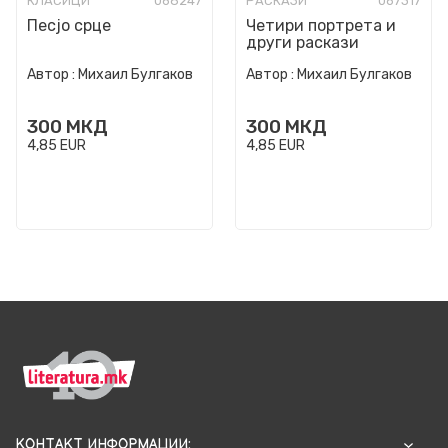
КЛАСИЦИ
068247
РАСКАЗИ
067317
Песјо срце
Четири портрета и
други раскази
Автор :
Михаил Булгаков
Автор :
Михаил Булгаков
300
МКД
300
МКД
4,85
EUR
4,85
EUR
КОНТАКТ ИНФОРМАЦИИ: