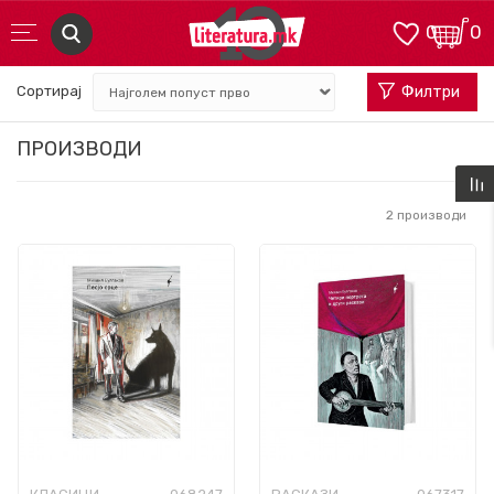
0
0
Сортирај
Филтри
ПРОИЗВОДИ
2
производи