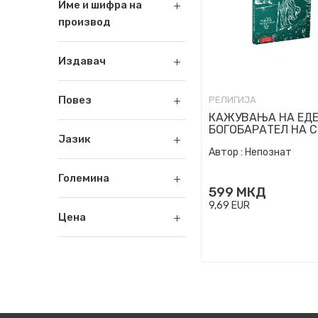
Име и шифра на
производ
Издавач
Повез
РЕЛИГИЈА
КАЖУВАЊА НА ЕД
БОГОБАРАТЕЛ НА 
Јазик
ДУХОВЕН ОТЕЦ
Автор :
Непознат
Големина
599
МКД
9,69
EUR
Цена