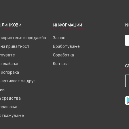
 ЛИНКОВИ
ИНФОРМАЦИИ
N
а користење и продажба
За нас
 на приватност
Вработување
купувате
Соработка
а плаќање
Контакт
С
 испорака
 артиклот за друг
ии
а средства
 прашања
 откажување