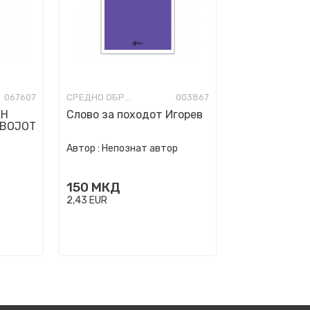
067607
СРЕДНО ОБРАЗОВАНИЕ
003867
ЕН
Слово за походот Игорев
СВОЈОТ
Автор :
Непознат автор
150
МКД
2,43
EUR