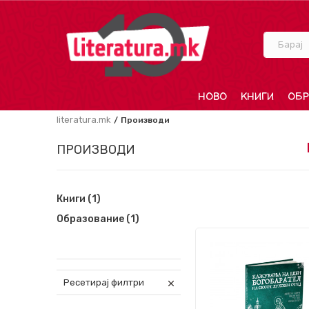
Барај
НОВО
КНИГИ
ОБР
literatura.mk
Производи
ПРОИЗВОДИ
Книги
(1)
Образование
(1)
Ресетирај филтри