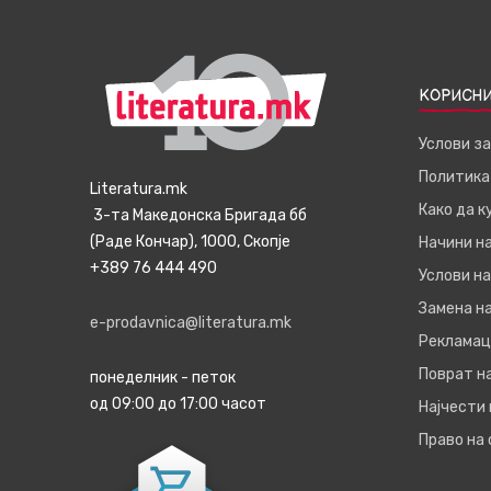
КОРИСНИ
Услови з
Политика
Literatura.mk
Како да 
3-та Македонска Бригада бб
(Раде Кончар), 1000, Скопје
Начини н
+389 76 444 490
Услови на
Замена на
e-prodavnica@literatura.mk
Рекламац
Поврат н
понеделник - петок
од 09:00 до 17:00 часот
Најчести
Право на