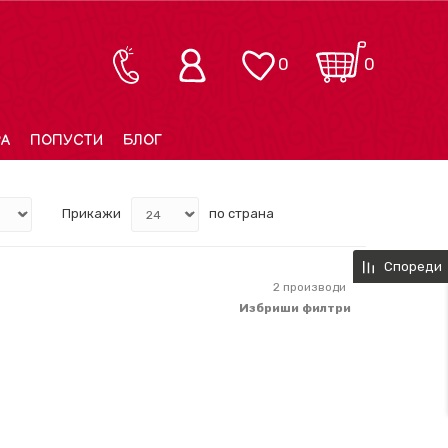
0
0
РА
ПОПУСТИ
БЛОГ
Прикажи
по страна
Спореди
2
производи
Избриши филтри