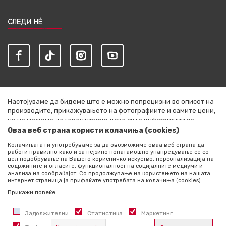
СЛЕДИ НЀ
Настојуваме да бидеме што е можно попрецизни во описот на
производите, прикажувањето на фотографиите и самите цени,
но не можеме да гарантираме дека сите информации се
комплетни и без грешки. Сите артикли прикажани на сајтот се
Оваа веб страна користи колачиња (cookies)
дел од нашата понуда и не се подразбира дека се достапни во
Колачињата ги употребуваме за да овозможиме оваа веб страна да
секој момент. Расположливоста на производите можете да ја
работи правилно како и за нејзино понатамошно унапредување се со
проверите со повик на +389 76 444 490
цел подобрување на Вашето корисничко искуство, персонализација на
содржините и огласите, функционалност на социјалните медиуми и
©2026
literatura.mk
, Изработено од
NB SOFT
. Сите права
анализа на сообраќајот. Со продолжување на користењето на нашата
интернет страница ја прифаќате употребата на колачиња (cookies).
задржани.
Прикажи повеќе
Задолжителни
Статистика
Маркетинг