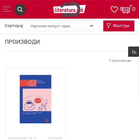
0
0
Сортирај
Филтри
ПРОИЗВОДИ
1
производи