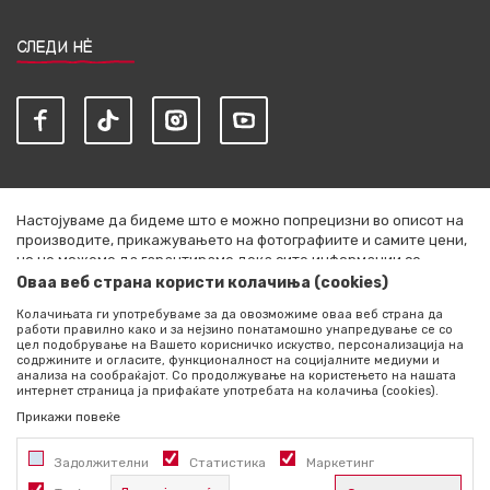
СЛЕДИ НЀ
Настојуваме да бидеме што е можно попрецизни во описот на
производите, прикажувањето на фотографиите и самите цени,
но не можеме да гарантираме дека сите информации се
комплетни и без грешки. Сите артикли прикажани на сајтот се
Оваа веб страна користи колачиња (cookies)
дел од нашата понуда и не се подразбира дека се достапни во
Колачињата ги употребуваме за да овозможиме оваа веб страна да
секој момент. Расположливоста на производите можете да ја
работи правилно како и за нејзино понатамошно унапредување се со
проверите со повик на +389 76 444 490
цел подобрување на Вашето корисничко искуство, персонализација на
содржините и огласите, функционалност на социјалните медиуми и
©2026
literatura.mk
, Изработено од
NB SOFT
. Сите права
анализа на сообраќајот. Со продолжување на користењето на нашата
интернет страница ја прифаќате употребата на колачиња (cookies).
задржани.
Прикажи повеќе
Задолжителни
Статистика
Маркетинг