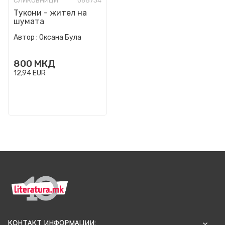
СЛИКОВНИЦИ
068734
Тукони - жител на
шумата
Автор :
Оксана Була
800
МКД
12,94
EUR
КОНТАКТ ИНФОРМАЦИИ: