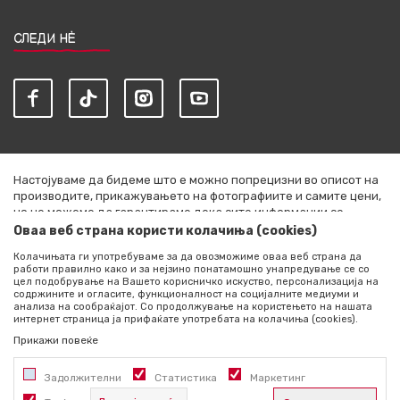
СЛЕДИ НЀ
Настојуваме да бидеме што е можно попрецизни во описот на
производите, прикажувањето на фотографиите и самите цени,
но не можеме да гарантираме дека сите информации се
комплетни и без грешки. Сите артикли прикажани на сајтот се
Оваа веб страна користи колачиња (cookies)
дел од нашата понуда и не се подразбира дека се достапни во
Колачињата ги употребуваме за да овозможиме оваа веб страна да
секој момент. Расположливоста на производите можете да ја
работи правилно како и за нејзино понатамошно унапредување се со
проверите со повик на +389 76 444 490
цел подобрување на Вашето корисничко искуство, персонализација на
содржините и огласите, функционалност на социјалните медиуми и
©2026
literatura.mk
, Изработено од
NB SOFT
. Сите права
анализа на сообраќајот. Со продолжување на користењето на нашата
интернет страница ја прифаќате употребата на колачиња (cookies).
задржани.
Прикажи повеќе
Задолжителни
Статистика
Маркетинг