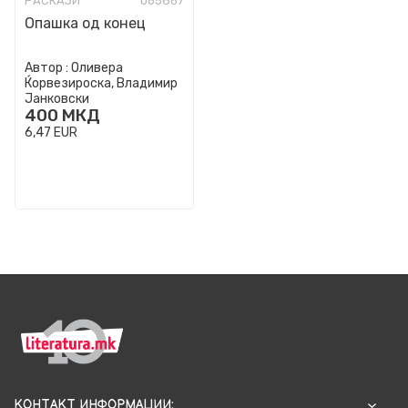
РАСКАЗИ
065867
Опашка од конец
Автор :
Оливера
Ќорвезироска, Владимир
Јанковски
400
МКД
6,47
EUR
КОНТАКТ ИНФОРМАЦИИ: