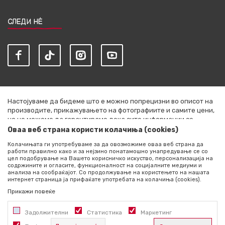
СЛЕДИ НЀ
Настојуваме да бидеме што е можно попрецизни во описот на
производите, прикажувањето на фотографиите и самите цени,
но не можеме да гарантираме дека сите информации се
комплетни и без грешки. Сите артикли прикажани на сајтот се
Оваа веб страна користи колачиња (cookies)
дел од нашата понуда и не се подразбира дека се достапни во
Колачињата ги употребуваме за да овозможиме оваа веб страна да
секој момент. Расположливоста на производите можете да ја
работи правилно како и за нејзино понатамошно унапредување се со
проверите со повик на +389 76 444 490
цел подобрување на Вашето корисничко искуство, персонализација на
содржините и огласите, функционалност на социјалните медиуми и
©2026
literatura.mk
, Изработено од
NB SOFT
. Сите права
анализа на сообраќајот. Со продолжување на користењето на нашата
интернет страница ја прифаќате употребата на колачиња (cookies).
задржани.
Прикажи повеќе
Задолжителни
Статистика
Маркетинг