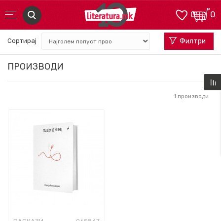
0
0
Сортирај
Филтри
ПРОИЗВОДИ
1
производи