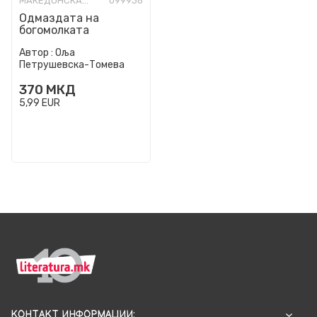
МАКЕДОНСКА КНИЖЕВНОСТ
099936
Одмаздата на
богомолката
Автор :
Оља
Петрушевска-Томева
370
МКД
5,99
EUR
КОНТАКТ ИНФОРМАЦИИ: