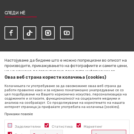
СЛЕДИ НЀ
Настојуваме да бидеме што е можно попрецизни во описот на
производите, прикажувањето на фотографиите и самите цени,
но не можеме да гарантираме дека сите информации се
комплетни и без грешки. Сите артикли прикажани на сајтот се
Оваа веб страна користи колачиња (cookies)
дел од нашата понуда и не се подразбира дека се достапни во
Колачињата ги употребуваме за да овозможиме оваа веб страна да
секој момент. Расположливоста на производите можете да ја
работи правилно како и за нејзино понатамошно унапредување се со
проверите со повик на +389 76 444 490
цел подобрување на Вашето корисничко искуство, персонализација на
содржините и огласите, функционалност на социјалните медиуми и
©2026
literatura.mk
, Изработено од
NB SOFT
. Сите права
анализа на сообраќајот. Со продолжување на користењето на нашата
интернет страница ја прифаќате употребата на колачиња (cookies).
задржани.
Прикажи повеќе
Задолжителни
Статистика
Маркетинг