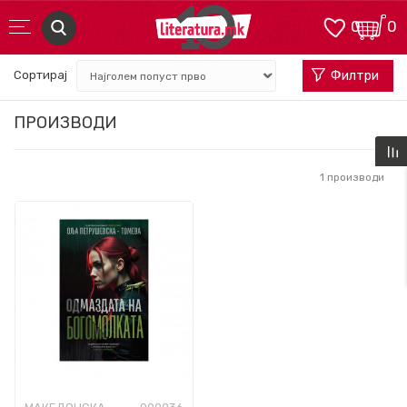
0
0
Сортирај
Филтри
ПРОИЗВОДИ
1
производи