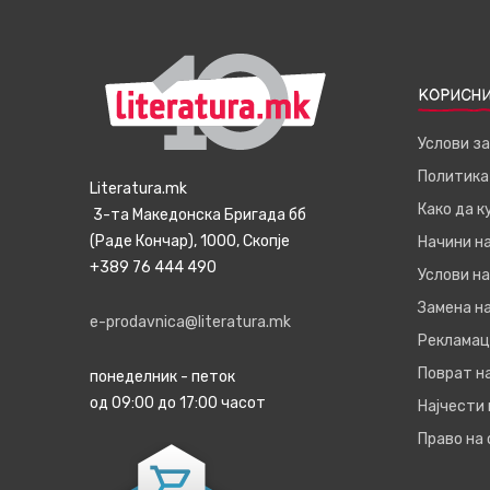
КОРИСНИ
Услови з
Политика
Literatura.mk
Како да 
3-та Македонска Бригада бб
(Раде Кончар), 1000, Скопје
Начини н
+389 76 444 490
Услови на
Замена на
e-prodavnica@literatura.mk
Рекламац
Поврат н
понеделник - петок
од 09:00 до 17:00 часот
Најчести
Право на