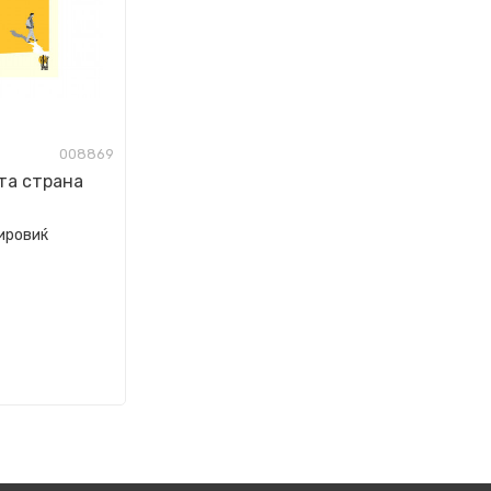
008869
та страна
вировиќ