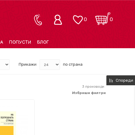
0
0
РА
ПОПУСТИ
БЛОГ
Прикажи
по страна
Спореди
3
производи
Избриши филтри