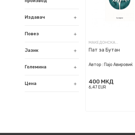
производ
Издавач
Повез
МАКЕДОНСКА КНИЖЕВНОСТ
Пат за Бутан
Јазик
Автор :
Пајо Авировиќ
Големина
400
МКД
Цена
6,47
EUR