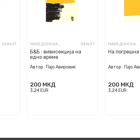
068631
МАКЕДОНСКА ПОЕЗИЈА
041637
МАКЕДОНСКА ПОЕЗИЈА
Б&Б : вивисекција на
На погрешна
едно време
Автор :
Пајо Авировиќ
Автор :
Пајо А
200
МКД
200
МКД
3,24
EUR
3,24
EUR