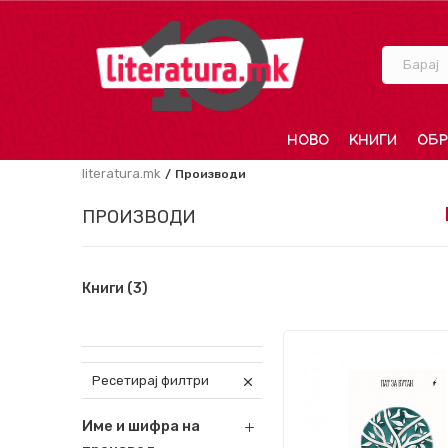
Барај
НОВО
КНИГИ
ОБР
literatura.mk
Производи
ПРОИЗВОДИ
Книги
(3)
Ресетирај филтри
Име и шифра на