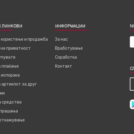
 ЛИНКОВИ
ИНФОРМАЦИИ
N
а користење и продажба
За нас
 на приватност
Вработување
купувате
Соработка
а плаќање
Контакт
С
 испорака
 артиклот за друг
ии
а средства
 прашања
 откажување