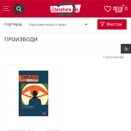
0
0
Сортирај
Филтри
ПРОИЗВОДИ
1
производи