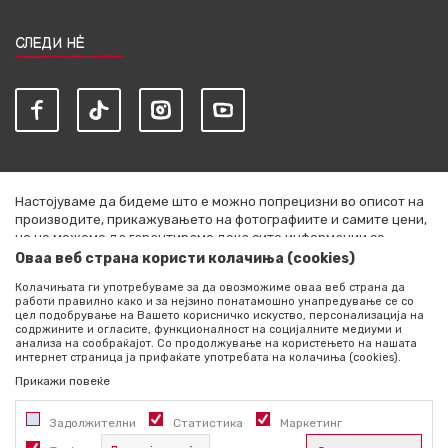
СЛЕДИ НЀ
Настојуваме да бидеме што е можно попрецизни во описот на
производите, прикажувањето на фотографиите и самите цени,
но не можеме да гарантираме дека сите информации се
комплетни и без грешки. Сите артикли прикажани на сајтот се
Оваа веб страна користи колачиња (cookies)
дел од нашата понуда и не се подразбира дека се достапни во
Колачињата ги употребуваме за да овозможиме оваа веб страна да
секој момент. Расположливоста на производите можете да ја
работи правилно како и за нејзино понатамошно унапредување се со
проверите со повик на +389 76 444 490
цел подобрување на Вашето корисничко искуство, персонализација на
содржините и огласите, функционалност на социјалните медиуми и
©2026
literatura.mk
, Изработено од
NB SOFT
. Сите права
анализа на сообраќајот. Со продолжување на користењето на нашата
интернет страница ја прифаќате употребата на колачиња (cookies).
задржани.
Прикажи повеќе
Задолжителни
Статистика
Маркетинг