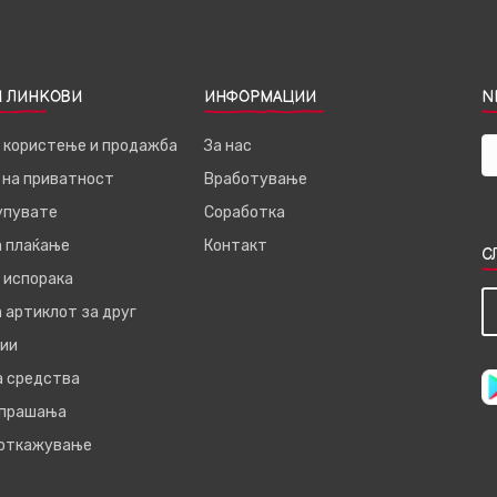
 ЛИНКОВИ
ИНФОРМАЦИИ
N
а користење и продажба
За нас
 на приватност
Вработување
купувате
Соработка
а плаќање
Контакт
С
 испорака
 артиклот за друг
ии
а средства
 прашања
 откажување