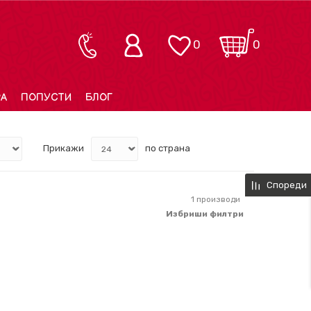
0
0
РА
ПОПУСТИ
БЛОГ
Прикажи
по страна
Спореди
1
производи
Избриши филтри