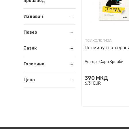
производ
Издавач
Повез
ПСИХОЛОГИЈА
Петминутна терап
Јазик
Автор :
Сара Крозби
Големина
390
МКД
Цена
6,31
EUR