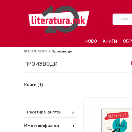
Барај
НОВО
КНИГИ
ОБР
literatura.mk
Производи
ПРОИЗВОДИ
Книги
(1)
Ресетирај филтри
Име и шифра на