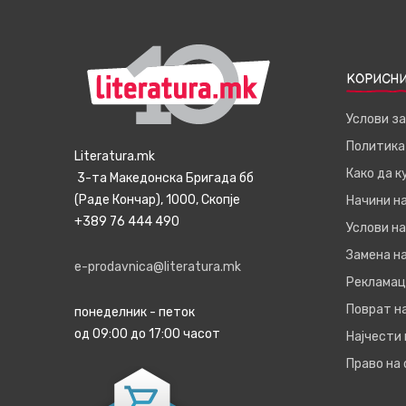
КОРИСНИ
Услови з
Политика
Literatura.mk
Како да 
3-та Македонска Бригада бб
(Раде Кончар), 1000, Скопје
Начини н
+389 76 444 490
Услови на
Замена на
e-prodavnica@literatura.mk
Рекламац
Поврат н
понеделник - петок
од 09:00 до 17:00 часот
Најчести
Право на