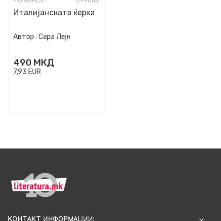
РОМАНСИ
099645
Италијанската ќерка
Автор :
Сара Лејн
490
МКД
7,93
EUR
КОНТАКТ ИНФОРМАЦИИ: