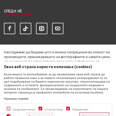
СЛЕДИ НЀ
Настојуваме да бидеме што е можно попрецизни во описот на
производите, прикажувањето на фотографиите и самите цени,
но не можеме да гарантираме дека сите информации се
комплетни и без грешки. Сите артикли прикажани на сајтот се
Оваа веб страна користи колачиња (cookies)
дел од нашата понуда и не се подразбира дека се достапни во
Колачињата ги употребуваме за да овозможиме оваа веб страна да
секој момент. Расположливоста на производите можете да ја
работи правилно како и за нејзино понатамошно унапредување се со
проверите со повик на +389 76 444 490
цел подобрување на Вашето корисничко искуство, персонализација на
содржините и огласите, функционалност на социјалните медиуми и
©2026
literatura.mk
, Изработено од
NB SOFT
. Сите права
анализа на сообраќајот. Со продолжување на користењето на нашата
интернет страница ја прифаќате употребата на колачиња (cookies).
задржани.
Прикажи повеќе
Задолжителни
Статистика
Маркетинг