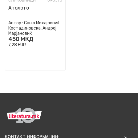
СЛИКОВНИЦИ
098373
Атолото
Автор :
Сања Михајловиќ
Костадиновска, Андреј
Марјановиќ
450
МКД
7,28
EUR
КОНТАКТ ИНФОРМАЦИИ: