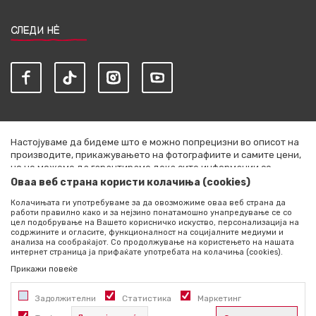
СЛЕДИ НЀ
Настојуваме да бидеме што е можно попрецизни во описот на
производите, прикажувањето на фотографиите и самите цени,
но не можеме да гарантираме дека сите информации се
комплетни и без грешки. Сите артикли прикажани на сајтот се
Оваа веб страна користи колачиња (cookies)
дел од нашата понуда и не се подразбира дека се достапни во
Колачињата ги употребуваме за да овозможиме оваа веб страна да
секој момент. Расположливоста на производите можете да ја
работи правилно како и за нејзино понатамошно унапредување се со
проверите со повик на +389 76 444 490
цел подобрување на Вашето корисничко искуство, персонализација на
содржините и огласите, функционалност на социјалните медиуми и
©2026
literatura.mk
, Изработено од
NB SOFT
. Сите права
анализа на сообраќајот. Со продолжување на користењето на нашата
интернет страница ја прифаќате употребата на колачиња (cookies).
задржани.
Прикажи повеќе
Задолжителни
Статистика
Маркетинг