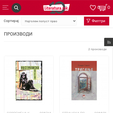
0
0
Сортирај
Филтри
ПРОИЗВОДИ
2
производи