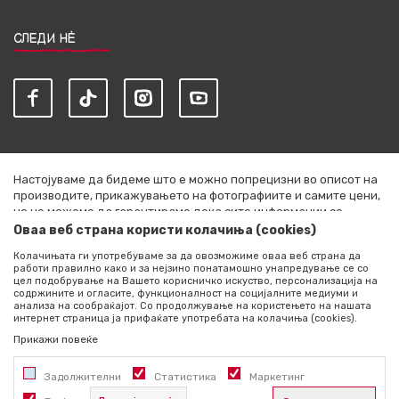
СЛЕДИ НЀ
Настојуваме да бидеме што е можно попрецизни во описот на
производите, прикажувањето на фотографиите и самите цени,
но не можеме да гарантираме дека сите информации се
комплетни и без грешки. Сите артикли прикажани на сајтот се
Оваа веб страна користи колачиња (cookies)
дел од нашата понуда и не се подразбира дека се достапни во
Колачињата ги употребуваме за да овозможиме оваа веб страна да
секој момент. Расположливоста на производите можете да ја
работи правилно како и за нејзино понатамошно унапредување се со
проверите со повик на +389 76 444 490
цел подобрување на Вашето корисничко искуство, персонализација на
содржините и огласите, функционалност на социјалните медиуми и
©2026
literatura.mk
, Изработено од
NB SOFT
. Сите права
анализа на сообраќајот. Со продолжување на користењето на нашата
интернет страница ја прифаќате употребата на колачиња (cookies).
задржани.
Прикажи повеќе
Задолжителни
Статистика
Маркетинг