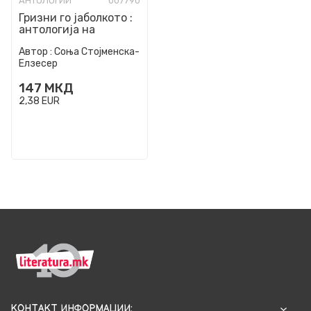
АНТОЛОГИИ
007790
Гризни го јаболкото :
антологија на
македонската
Автор :
Соња Стојменска-
еротска проза
Елзесер
147
МКД
2,38
EUR
КОНТАКТ ИНФОРМАЦИИ: