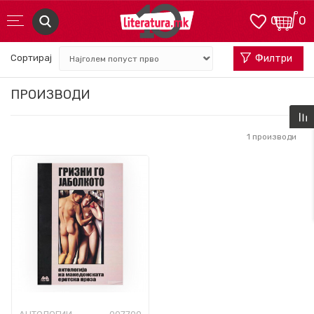
0
0
Сортирај
Филтри
ПРОИЗВОДИ
1
производи