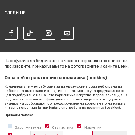
СЛЕДИ НЀ
Настојуваме да бидеме што е можно попрецизни во описот на
производите, прикажувањето на фотографиите и самите цени,
но не можеме да гарантираме дека сите информации се
комплетни и без грешки. Сите артикли прикажани на сајтот се
Оваа веб страна користи колачиња (cookies)
дел од нашата понуда и не се подразбира дека се достапни во
Колачињата ги употребуваме за да овозможиме оваа веб страна да
секој момент. Расположливоста на производите можете да ја
работи правилно како и за нејзино понатамошно унапредување се со
проверите со повик на +389 76 444 490
цел подобрување на Вашето корисничко искуство, персонализација на
содржините и огласите, функционалност на социјалните медиуми и
©2026
literatura.mk
, Изработено од
NB SOFT
. Сите права
анализа на сообраќајот. Со продолжување на користењето на нашата
интернет страница ја прифаќате употребата на колачиња (cookies).
задржани.
Прикажи повеќе
Задолжителни
Статистика
Маркетинг