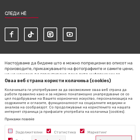
СЛЕДИ НЀ
Настојуваме да бидеме што е можно попрецизни во описот на
производите, прикажувањето на фотографиите и самите цени,
но не можеме да гарантираме дека сите информации се
комплетни и без грешки. Сите артикли прикажани на сајтот се
Оваа веб страна користи колачиња (cookies)
дел од нашата понуда и не се подразбира дека се достапни во
Колачињата ги употребуваме за да овозможиме оваа веб страна да
секој момент. Расположливоста на производите можете да ја
работи правилно како и за нејзино понатамошно унапредување се со
проверите со повик на +389 76 444 490
цел подобрување на Вашето корисничко искуство, персонализација на
содржините и огласите, функционалност на социјалните медиуми и
©2026
literatura.mk
, Изработено од
NB SOFT
. Сите права
анализа на сообраќајот. Со продолжување на користењето на нашата
интернет страница ја прифаќате употребата на колачиња (cookies).
задржани.
Прикажи повеќе
Задолжителни
Статистика
Маркетинг