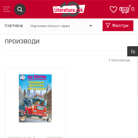
0
0
Сортирај
Филтри
ПРОИЗВОДИ
1
производи