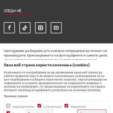
СЛЕДИ НЀ
Настојуваме да бидеме што е можно попрецизни во описот на
производите, прикажувањето на фотографиите и самите цени,
но не можеме да гарантираме дека сите информации се
комплетни и без грешки. Сите артикли прикажани на сајтот се
Оваа веб страна користи колачиња (cookies)
дел од нашата понуда и не се подразбира дека се достапни во
Колачињата ги употребуваме за да овозможиме оваа веб страна да
секој момент. Расположливоста на производите можете да ја
работи правилно како и за нејзино понатамошно унапредување се со
проверите со повик на +389 76 444 490
цел подобрување на Вашето корисничко искуство, персонализација на
содржините и огласите, функционалност на социјалните медиуми и
©2026
literatura.mk
, Изработено од
NB SOFT
. Сите права
анализа на сообраќајот. Со продолжување на користењето на нашата
интернет страница ја прифаќате употребата на колачиња (cookies).
задржани.
Прикажи повеќе
Задолжителни
Статистика
Маркетинг