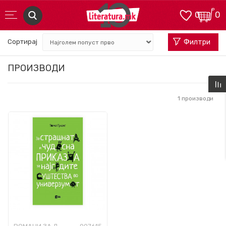
0
0
Сортирај
Филтри
ПРОИЗВОДИ
1
производи