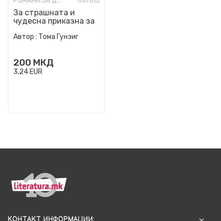
РОМАНИ ЗА ДЕЦА
007615
За страшната и
чудесна приказна за
најгрдите суштества
Автор :
Тома Гунзиг
во универзумот
200
МКД
3,24
EUR
КОНТАКТ ИНФОРМАЦИИ: