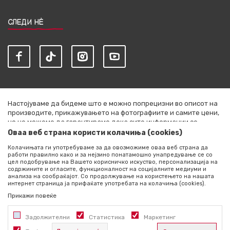
СЛЕДИ НЀ
Настојуваме да бидеме што е можно попрецизни во описот на
производите, прикажувањето на фотографиите и самите цени,
но не можеме да гарантираме дека сите информации се
комплетни и без грешки. Сите артикли прикажани на сајтот се
Оваа веб страна користи колачиња (cookies)
дел од нашата понуда и не се подразбира дека се достапни во
Колачињата ги употребуваме за да овозможиме оваа веб страна да
секој момент. Расположливоста на производите можете да ја
работи правилно како и за нејзино понатамошно унапредување се со
проверите со повик на +389 76 444 490
цел подобрување на Вашето корисничко искуство, персонализација на
содржините и огласите, функционалност на социјалните медиуми и
©2026
literatura.mk
, Изработено од
NB SOFT
. Сите права
анализа на сообраќајот. Со продолжување на користењето на нашата
интернет страница ја прифаќате употребата на колачиња (cookies).
задржани.
Прикажи повеќе
Задолжителни
Статистика
Маркетинг