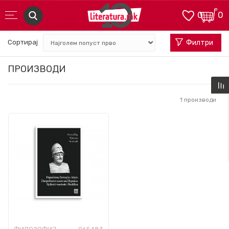
0
0
Сортирај
Филтри
ПРОИЗВОДИ
1
производи