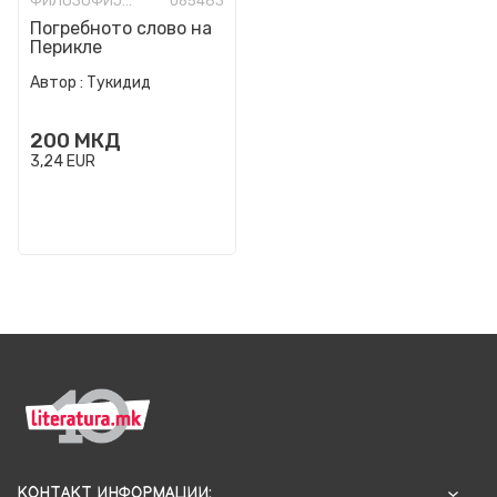
ФИЛОЗОФИЈА И СВЕТОГЛЕД
065483
Погребното слово на
Перикле
Автор :
Тукидид
200
МКД
3,24
EUR
КОНТАКТ ИНФОРМАЦИИ: