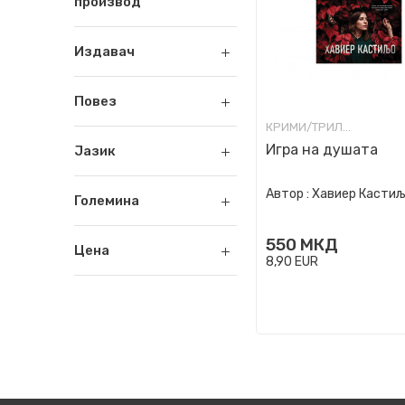
производ
Издавач
Повез
КРИМИ/ТРИЛЕР
Игра на душата
Јазик
Автор :
Хавиер Касти
Големина
550
МКД
Цена
8,90
EUR