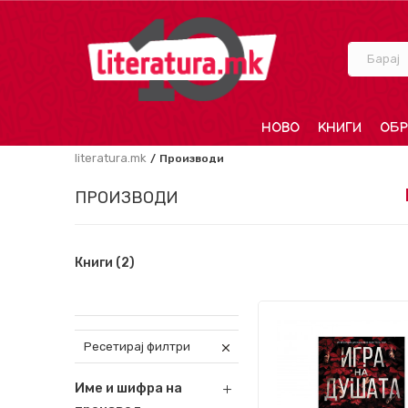
Барај
НОВО
КНИГИ
ОБР
literatura.mk
Производи
ПРОИЗВОДИ
Книги
(2)
Ресетирај филтри
Име и шифра на