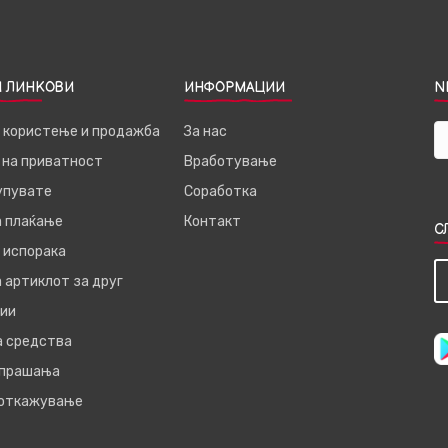
 ЛИНКОВИ
ИНФОРМАЦИИ
N
а користење и продажба
За нас
 на приватност
Вработување
купувате
Соработка
а плаќање
Контакт
С
 испорака
 артиклот за друг
ии
а средства
 прашања
 откажување