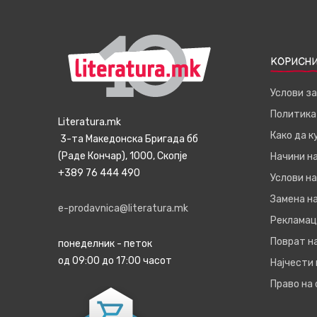
КОРИСНИ
Услови з
Политика
Literatura.mk
Како да 
3-та Македонска Бригада бб
(Раде Кончар), 1000, Скопје
Начини н
+389 76 444 490
Услови на
Замена на
e-prodavnica@literatura.mk
Рекламац
Поврат н
понеделник - петок
од 09:00 до 17:00 часот
Најчести
Право на