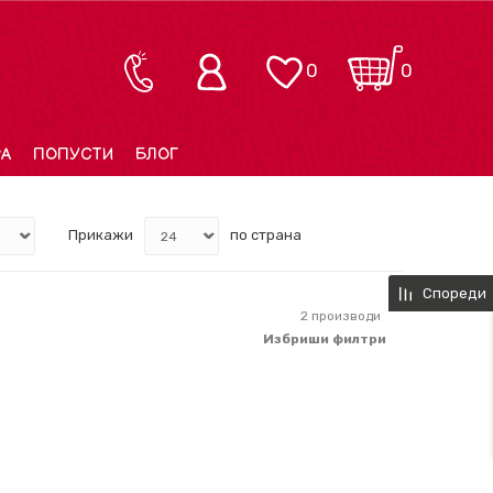
0
0
РА
ПОПУСТИ
БЛОГ
Прикажи
по страна
Спореди
2
производи
Избриши филтри