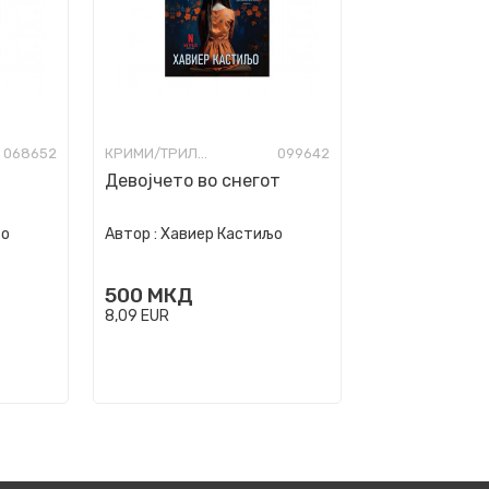
068652
КРИМИ/ТРИЛЕР
099642
Девојчето во снегот
љо
Автор :
Хавиер Кастиљо
500
МКД
8,09
EUR