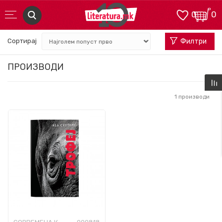
0
0
Сортирај
Филтри
ПРОИЗВОДИ
1
производи