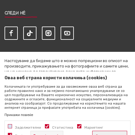
СЛЕДИ НЀ
Настојуваме да бидеме што е можно попрецизни во описот на
производите, прикажувањето на фотографиите и самите цени,
но не можеме да гарантираме дека сите информации се
комплетни и без грешки. Сите артикли прикажани на сајтот се
Оваа веб страна користи колачиња (cookies)
дел од нашата понуда и не се подразбира дека се достапни во
Колачињата ги употребуваме за да овозможиме оваа веб страна да
секој момент. Расположливоста на производите можете да ја
работи правилно како и за нејзино понатамошно унапредување се со
проверите со повик на +389 76 444 490
цел подобрување на Вашето корисничко искуство, персонализација на
содржините и огласите, функционалност на социјалните медиуми и
©2026
literatura.mk
, Изработено од
NB SOFT
. Сите права
анализа на сообраќајот. Со продолжување на користењето на нашата
интернет страница ја прифаќате употребата на колачиња (cookies).
задржани.
Прикажи повеќе
Задолжителни
Статистика
Маркетинг