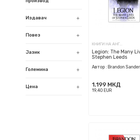
производ
Издавач
Повез
КНИГИ НА АНГЛИСКИ ЈАЗИК
Legion: The Many Li
Јазик
Stephen Leeds
Автор :
Brandon Sande
Големина
1.199
МКД
Цена
19,40
EUR