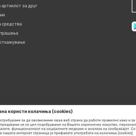
 артиклот за друг
ии
а средства
 прашања
 откажување
ана користи колачиња (cookies)
отребуваме за да овозможиме оваа веб страна да работи правилно како и за 
предување се со цел подобрување на Вашето корисничко искуство, персонал
асите, функционалност на социјалните медиуми и анализа на сообраќајот. 
сот на производите,
а нашата интернет страница ја прифаќате употребата на колачиња (cookies).