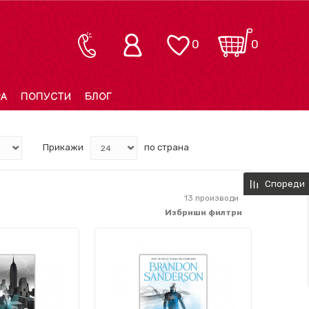
0
0
РА
ПОПУСТИ
БЛОГ
Прикажи
по страна
Спореди
13
производи
Избриши филтри