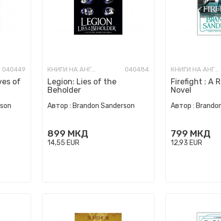
040449
КНИГИ НА АНГЛИСКИ ЈАЗИК
040484
КНИГИ НА АНГЛИСКИ ЈАЗИК
ves of
Legion: Lies of the
Firefight : A
Beholder
Novel
rson
Автор :
Brandon Sanderson
Автор :
Brando
899
МКД
799
МКД
14,55
EUR
12,93
EUR