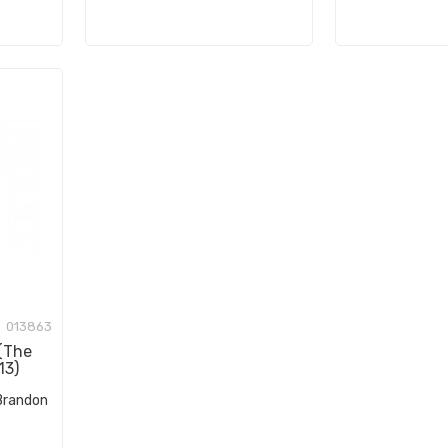
013863
(The
13)
Brandon