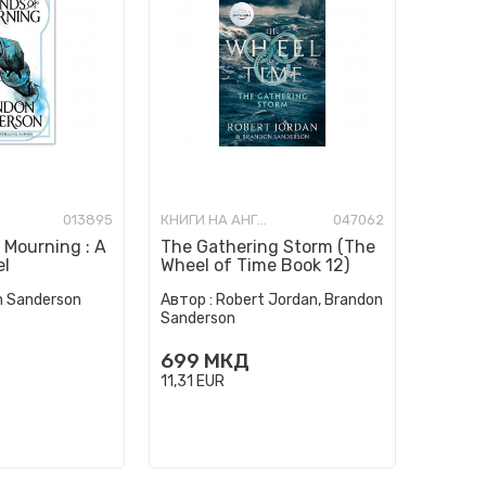
013895
КНИГИ НА АНГЛИСКИ ЈАЗИК
047062
 Mourning : A
The Gathering Storm (The
el
Wheel of Time Book 12)
n Sanderson
Автор :
Robert Jordan, Brandon
Sanderson
699
МКД
11,31
EUR