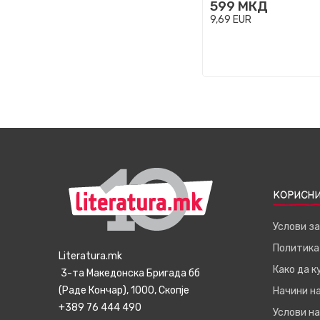
599
МКД
9,69
EUR
КОРИСНИ
Услови з
Политика
Literatura.mk
Како да 
3-та Македонска Бригада бб
(Раде Кончар), 1000, Скопје
Начини н
+389 76 444 490
Услови на