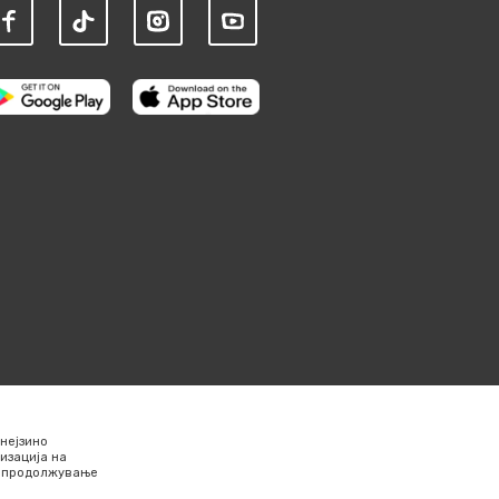
нејзино
изација на
Со продолжување