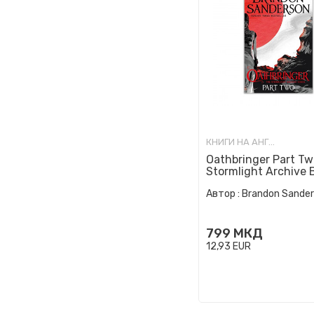
КНИГИ НА АНГЛИСКИ ЈАЗИК
Oathbringer Part Tw
Stormlight Archive 
Автор :
Brandon Sande
799
МКД
12,93
EUR