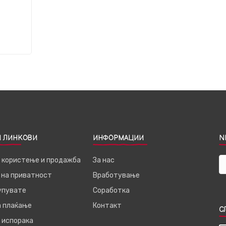
 ЛИНКОВИ
ИНФОРМАЦИИ
N
а користење и продажба
За нас
 на приватност
Вработување
купувате
Соработка
а плаќање
Контакт
С
 испорака