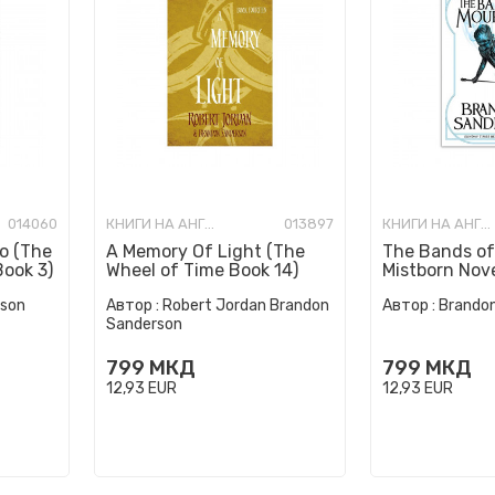
014060
КНИГИ НА АНГЛИСКИ ЈАЗИК
013897
КНИГИ НА АНГЛИСКИ ЈАЗИК
o (The
A Memory Of Light (The
The Bands of
Book 3)
Wheel of Time Book 14)
Mistborn Nov
rson
Автор :
Robert Jordan Brandon
Автор :
Brando
Sanderson
799
МКД
799
МКД
12,93
EUR
12,93
EUR