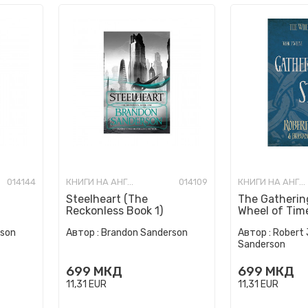
014144
КНИГИ НА АНГЛИСКИ ЈАЗИК
014109
КНИГИ НА АНГЛИСКИ ЈАЗИК
Steelheart (The
The Gatherin
Reckonless Book 1)
Wheel of Tim
rson
Автор :
Brandon Sanderson
Автор :
Robert 
Sanderson
699
МКД
699
МКД
11,31
EUR
11,31
EUR