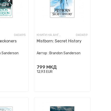
040495
КНИГИ НА АНГЛИСКИ ЈАЗИК
040459
 Reckoners
Mistborn: Secret History
n Sanderson
Автор :
Brandon Sanderson
799
МКД
12,93
EUR