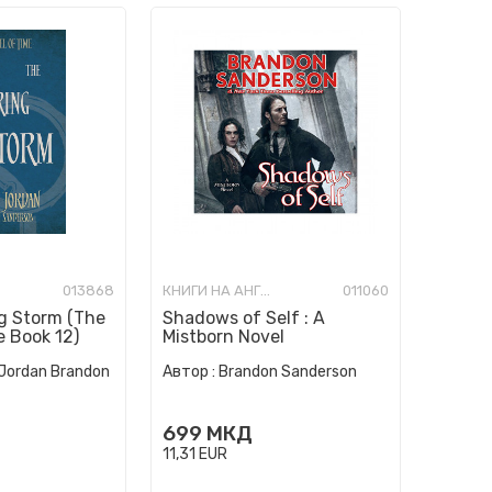
013868
КНИГИ НА АНГЛИСКИ ЈАЗИК
011060
g Storm (The
Shadows of Self : A
e Book 12)
Mistborn Novel
Jordan Brandon
Автор :
Brandon Sanderson
699
МКД
11,31
EUR