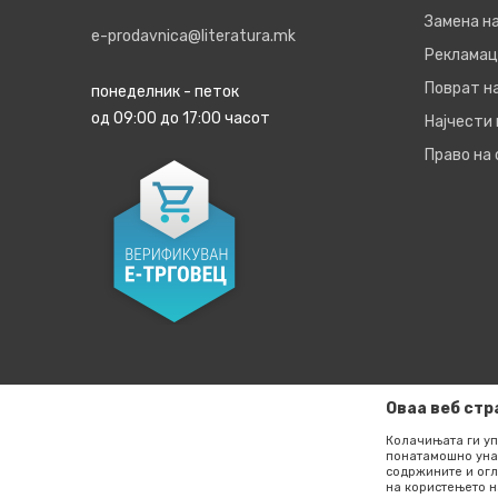
Замена на
e-prodavnica@literatura.mk
Рекламац
Поврат н
понеделник - петок
од 09:00 до 17:00 часот
Најчести
Право на
Оваа веб стр
Колачињата ги уп
понатамошно уна
содржините и огл
Настојуваме да бидеме што е можно попрецизни во опи
на користењето н