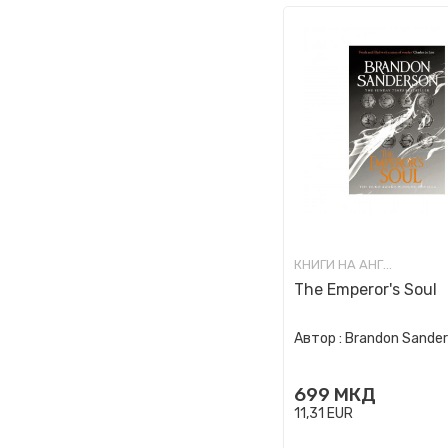
КНИГИ НА АНГЛИСКИ ЈАЗИК
The Emperor's Soul
Автор :
Brandon Sande
699
МКД
11,31
EUR