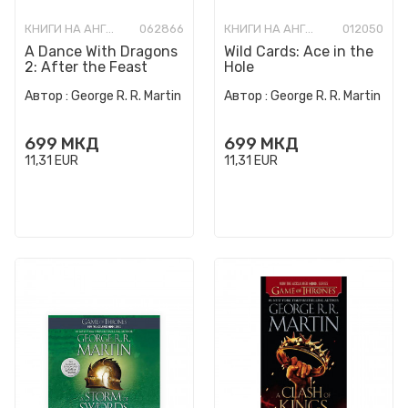
КНИГИ НА АНГЛИСКИ ЈАЗИК
062866
КНИГИ НА АНГЛИСКИ ЈАЗИК
012050
A Dance With Dragons
Wild Cards: Ace in the
2: After the Feast
Hole
Автор :
George R. R. Martin
Автор :
George R. R. Martin
699
МКД
699
МКД
11,31
EUR
11,31
EUR