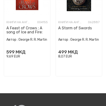
КНИГИ НА АНГЛИСКИ ЈАЗИК
004155
КНИГИ НА АНГЛИСКИ ЈАЗИК
062887
A Feast of Crows ; A
A Storm of Swords
song of Ice and Fire:
Book 4: A Feast for
Автор :
George R. R. Martin
Автор :
George R. R. Martin
Crows
599
МКД
499
МКД
9,69
EUR
8,07
EUR