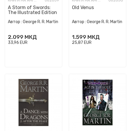
КНИГИ НА АНГЛИСКИ ЈАЗИК
062859
КНИГИ НА АНГЛИСКИ ЈАЗИК
062858
A Storm of Swords:
Old Venus
The Illustrated Edition
Автор :
George R. R. Martin
Автор :
George R. R. Martin
2.099
МКД
1.599
МКД
33,96
EUR
25,87
EUR