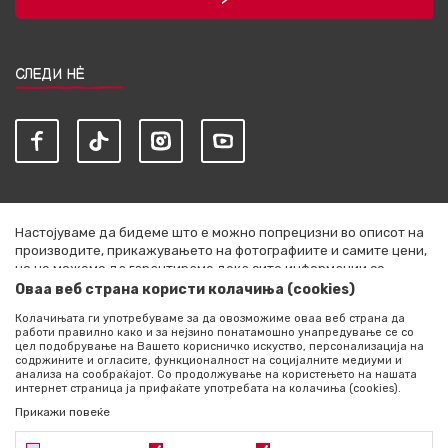
СЛЕДИ НЀ
Настојуваме да бидеме што е можно попрецизни во описот на
производите, прикажувањето на фотографиите и самите цени,
но не можеме да гарантираме дека сите информации се
комплетни и без грешки. Сите артикли прикажани на сајтот се
Оваа веб страна користи колачиња (cookies)
дел од нашата понуда и не се подразбира дека се достапни во
Колачињата ги употребуваме за да овозможиме оваа веб страна да
секој момент. Расположливоста на производите можете да ја
работи правилно како и за нејзино понатамошно унапредување се со
проверите со повик на +389 76 444 490
цел подобрување на Вашето корисничко искуство, персонализација на
содржините и огласите, функционалност на социјалните медиуми и
©2026
literatura.mk
, Изработено од
NB SOFT
. Сите права
анализа на сообраќајот. Со продолжување на користењето на нашата
интернет страница ја прифаќате употребата на колачиња (cookies).
задржани.
Прикажи повеќе