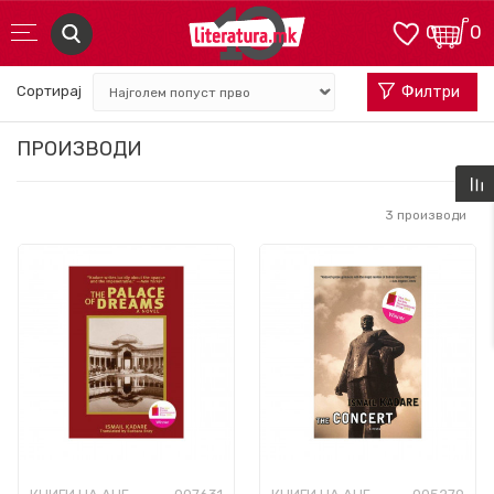
0
0
Сортирај
Филтри
ПРОИЗВОДИ
3
производи